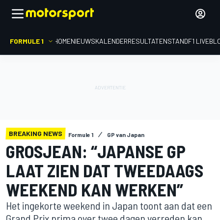
FORMULE 1
HOME
NIEUWS
KALENDER
RESULTATEN
STAND
F1 LIVEBL
BREAKING NEWS
Formule 1
GP van Japan
GROSJEAN: “JAPANSE GP
LAAT ZIEN DAT TWEEDAAGS
WEEKEND KAN WERKEN”
Het ingekorte weekend in Japan toont aan dat een
Grand Prix prima over twee dagen verreden kan