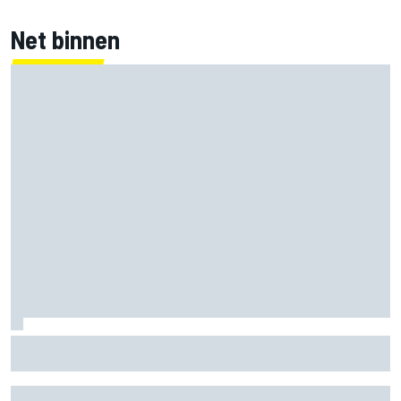
Net binnen
Nieuwe merchandisecollectie van Oscar Piastri valt in de
smaak bij fans