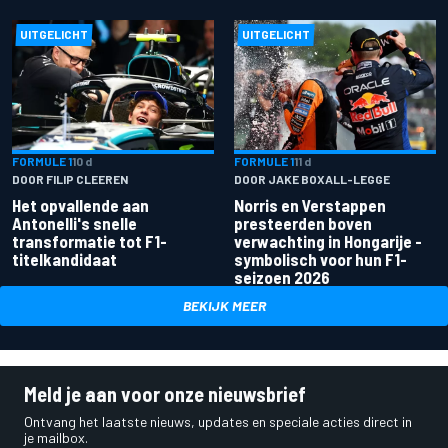
UITGELICHT
UITGELICHT
FORMULE 1
10 d
FORMULE 1
11 d
DOOR FILIP CLEEREN
DOOR JAKE BOXALL-LEGGE
Het opvallende aan
Norris en Verstappen
Antonelli's snelle
presteerden boven
transformatie tot F1-
verwachting in Hongarije -
titelkandidaat
symbolisch voor hun F1-
seizoen 2026
BEKIJK MEER
Meld je aan voor onze nieuwsbrief
Ontvang het laatste nieuws, updates en speciale acties direct in
je mailbox.