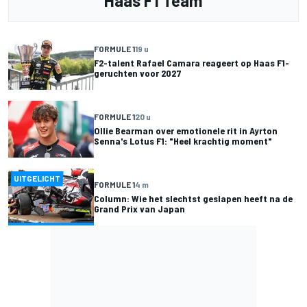
Haas F1 Team
FORMULE 1
19 u
F2-talent Rafael Camara reageert op Haas F1-
geruchten voor 2027
FORMULE 1
20 u
Ollie Bearman over emotionele rit in Ayrton
Senna's Lotus F1: "Heel krachtig moment"
UITGELICHT
FORMULE 1
4 m
Column: Wie het slechtst geslapen heeft na de
Grand Prix van Japan