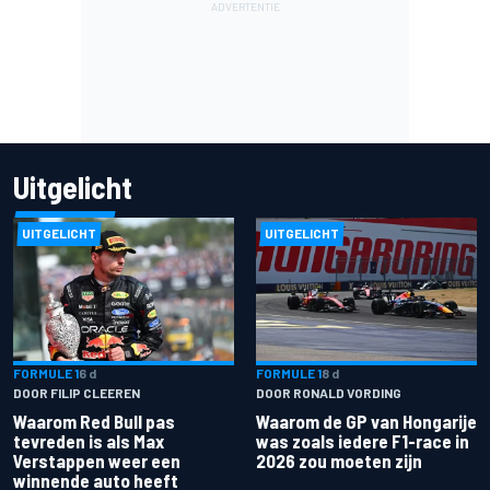
Uitgelicht
UITGELICHT
UITGELICHT
FORMULE 1
6 d
FORMULE 1
8 d
DOOR FILIP CLEEREN
DOOR RONALD VORDING
Waarom Red Bull pas
Waarom de GP van Hongarije
tevreden is als Max
was zoals iedere F1-race in
Verstappen weer een
2026 zou moeten zijn
winnende auto heeft