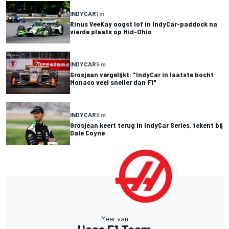
INDYCAR
1 m
Rinus VeeKay oogst lof in IndyCar-paddock na
vierde plaats op Mid-Ohio
INDYCAR
5 m
Grosjean vergelijkt: "IndyCar in laatste bocht
Monaco veel sneller dan F1"
INDYCAR
5 m
Grosjean keert terug in IndyCar Series, tekent bij
Dale Coyne
Meer van