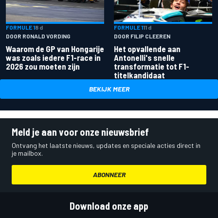
FORMULE 1
8 d
FORMULE 1
11 d
DOOR RONALD VORDING
DOOR FILIP CLEEREN
Waarom de GP van Hongarije
Het opvallende aan
was zoals iedere F1-race in
Antonelli's snelle
2026 zou moeten zijn
transformatie tot F1-
titelkandidaat
BEKIJK MEER
Meld je aan voor onze nieuwsbrief
Ontvang het laatste nieuws, updates en speciale acties direct in
je mailbox.
ABONNEER
Download onze app