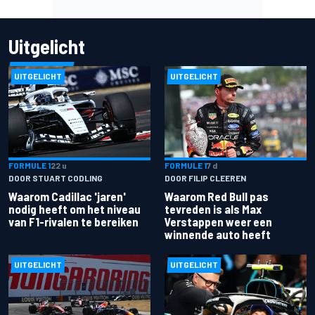
Uitgelicht
UITGELICHT
UITGELICHT
FORMULE 1
22 u
FORMULE 1
7 d
DOOR STUART CODLING
DOOR FILIP CLEEREN
Waarom Cadillac 'jaren'
Waarom Red Bull pas
nodig heeft om het niveau
tevreden is als Max
van F1-rivalen te bereiken
Verstappen weer een
winnende auto heeft
UITGELICHT
UITGELICHT