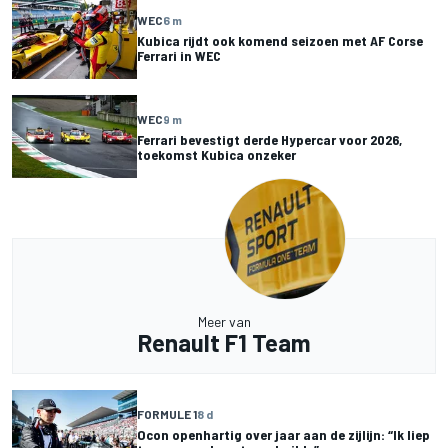
WEC
6 m
Kubica rijdt ook komend seizoen met AF Corse
Ferrari in WEC
WEC
9 m
Ferrari bevestigt derde Hypercar voor 2026,
toekomst Kubica onzeker
Meer van
Renault F1 Team
FORMULE 1
8 d
Ocon openhartig over jaar aan de zijlijn: “Ik liep