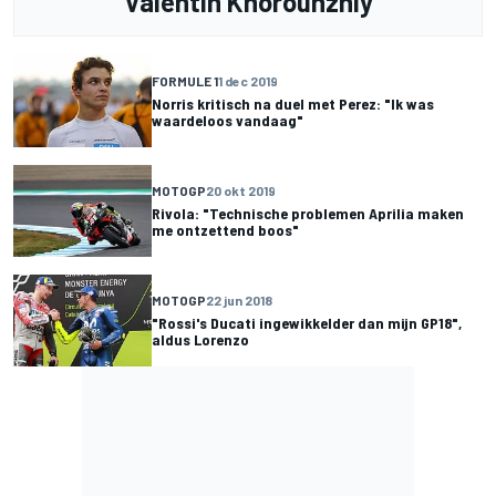
Valentin Khorounzhiy
FORMULE 1
1 dec 2019
Norris kritisch na duel met Perez: "Ik was
waardeloos vandaag"
MOTOGP
20 okt 2019
Rivola: "Technische problemen Aprilia maken
me ontzettend boos"
MOTOGP
22 jun 2018
"Rossi's Ducati ingewikkelder dan mijn GP18",
aldus Lorenzo