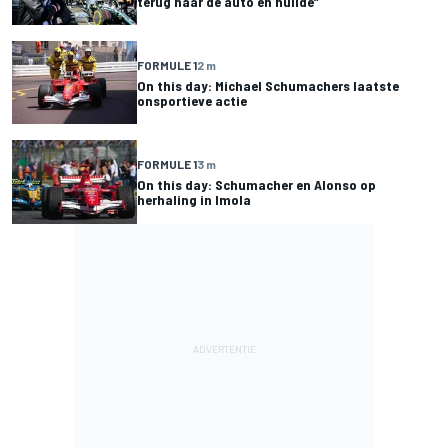
terug naar de auto en huilde”
FORMULE 1
2 m
On this day: Michael Schumachers laatste
onsportieve actie
FORMULE 1
3 m
On this day: Schumacher en Alonso op
herhaling in Imola