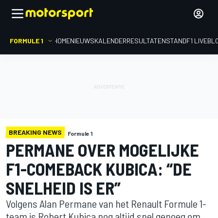
FORMULE 1
HOME
NIEUWS
KALENDER
RESULTATEN
STAND
F1 LIVEBL
BREAKING NEWS
Formule 1
PERMANE OVER MOGELIJKE
F1-COMEBACK KUBICA: “DE
SNELHEID IS ER”
Volgens Alan Permane van het Renault Formule 1-
team is Robert Kubica nog altijd snel genoeg om