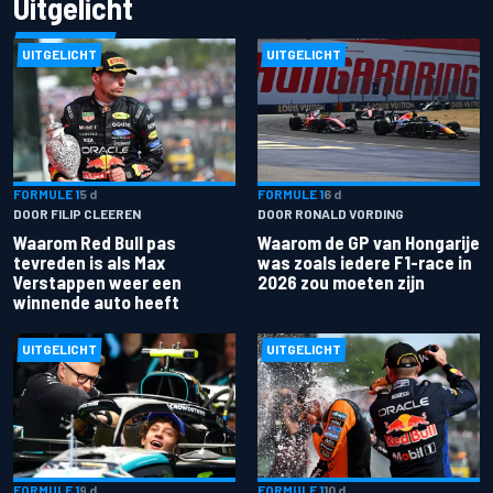
Uitgelicht
UITGELICHT
UITGELICHT
FORMULE 1
5 d
FORMULE 1
6 d
DOOR FILIP CLEEREN
DOOR RONALD VORDING
Waarom Red Bull pas
Waarom de GP van Hongarije
tevreden is als Max
was zoals iedere F1-race in
Verstappen weer een
2026 zou moeten zijn
winnende auto heeft
UITGELICHT
UITGELICHT
FORMULE 1
9 d
FORMULE 1
10 d