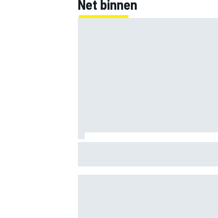
Net binnen
MEER RACEKLASSEN
Clark, Senna, Antonelli – zo ontwikkelde
leeftijdsrecord voor de grand chelem