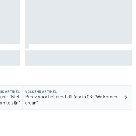
rvangen
MotoGP Grand Prix van Groot-Brittannië 2026:
tijden, uitzending en meer
IG ARTIKEL
VOLGEND ARTIKEL
tunt: "Niet
Perez voor het eerst dit jaar in Q3: “We komen
m te zijn"
eraan”