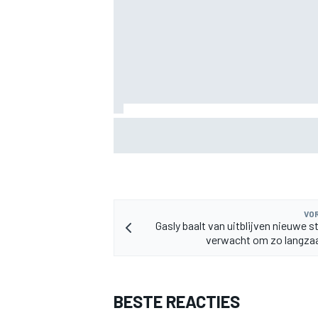
KTM mag afwijkend motoronderdeel ve
voor GP van Aragón
VOR
Gasly baalt van uitblijven nieuwe s
verwacht om zo langzaa
BESTE REACTIES