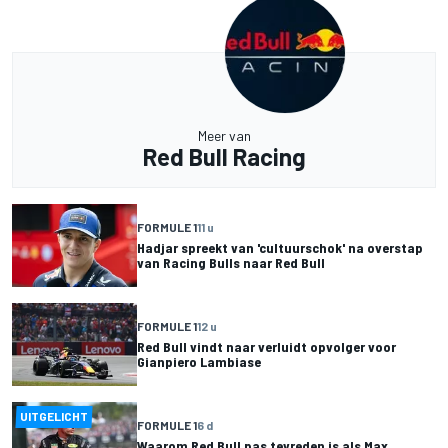
Meer van
Red Bull Racing
FORMULE 1
11 u
Hadjar spreekt van 'cultuurschok' na overstap
van Racing Bulls naar Red Bull
FORMULE 1
12 u
Red Bull vindt naar verluidt opvolger voor
Gianpiero Lambiase
UITGELICHT
FORMULE 1
6 d
Waarom Red Bull pas tevreden is als Max