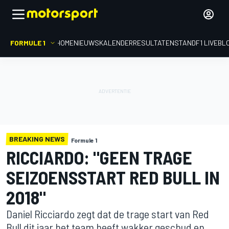
FORMULE 1
HOME
NIEUWS
KALENDER
RESULTATEN
STAND
F1 LIVEBL
BREAKING NEWS
Formule 1
RICCIARDO: "GEEN TRAGE
SEIZOENSSTART RED BULL IN
2018"
Daniel Ricciardo zegt dat de trage start van Red
Bull dit jaar het team heeft wakker geschud en