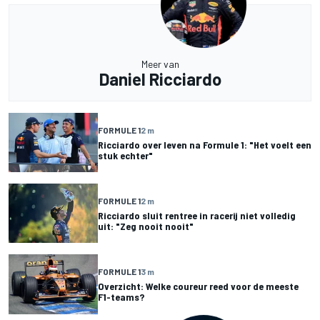
Meer van
Daniel Ricciardo
FORMULE 1
2 m
Ricciardo over leven na Formule 1: "Het voelt een
stuk echter"
FORMULE 1
2 m
Ricciardo sluit rentree in racerij niet volledig
uit: "Zeg nooit nooit"
FORMULE 1
3 m
Overzicht: Welke coureur reed voor de meeste
F1-teams?