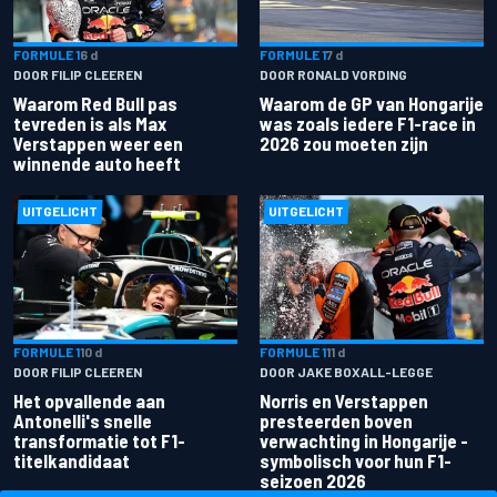
FORMULE 1
6 d
FORMULE 1
7 d
DOOR FILIP CLEEREN
DOOR RONALD VORDING
Waarom Red Bull pas
Waarom de GP van Hongarije
tevreden is als Max
was zoals iedere F1-race in
Verstappen weer een
2026 zou moeten zijn
winnende auto heeft
UITGELICHT
UITGELICHT
FORMULE 1
10 d
FORMULE 1
11 d
DOOR FILIP CLEEREN
DOOR JAKE BOXALL-LEGGE
Het opvallende aan
Norris en Verstappen
Antonelli's snelle
presteerden boven
transformatie tot F1-
verwachting in Hongarije -
titelkandidaat
symbolisch voor hun F1-
seizoen 2026