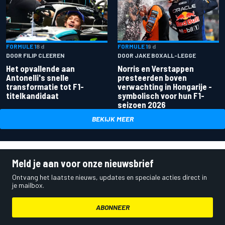
FORMULE 1
8 d
FORMULE 1
9 d
DOOR FILIP CLEEREN
DOOR JAKE BOXALL-LEGGE
Het opvallende aan
Norris en Verstappen
Antonelli's snelle
presteerden boven
transformatie tot F1-
verwachting in Hongarije -
titelkandidaat
symbolisch voor hun F1-
seizoen 2026
BEKIJK MEER
Meld je aan voor onze nieuwsbrief
Ontvang het laatste nieuws, updates en speciale acties direct in
je mailbox.
ABONNEER