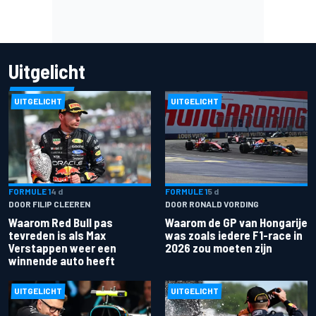
Uitgelicht
UITGELICHT
UITGELICHT
FORMULE 1
4 d
FORMULE 1
5 d
DOOR FILIP CLEEREN
DOOR RONALD VORDING
Waarom Red Bull pas
Waarom de GP van Hongarije
tevreden is als Max
was zoals iedere F1-race in
Verstappen weer een
2026 zou moeten zijn
winnende auto heeft
UITGELICHT
UITGELICHT