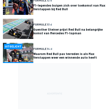
FORMULE 1
2 d
F1-legendes buigen zich over toekomst van Max
Verstappen bij Red Bull
FORMULE 1
3 d
Guenther Steiner prijst Red Bull na belangrijke
komst van Mercedes F1-topman
UITGELICHT
FORMULE 1
4 d
Waarom Red Bull pas tevreden is als Max
Verstappen weer een winnende auto heeft