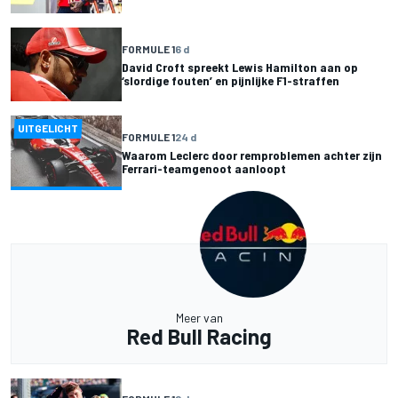
FORMULE 1
6 d
David Croft spreekt Lewis Hamilton aan op
‘slordige fouten’ en pijnlijke F1-straffen
UITGELICHT
FORMULE 1
24 d
Waarom Leclerc door remproblemen achter zijn
Ferrari-teamgenoot aanloopt
Meer van
Red Bull Racing