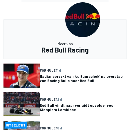
Meer van
Red Bull Racing
FORMULE 1
1 d
Hadjar spreekt van 'cultuurschok' na overstap
van Racing Bulls naar Red Bull
FORMULE 1
2 d
Red Bull vindt naar verluidt opvolger voor
Gianpiero Lambiase
UITGELICHT
FORMULE 1
8 d