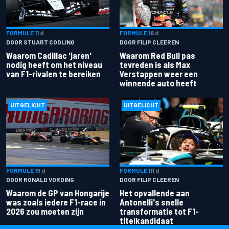
FORMULE 1
1 d
FORMULE 1
8 d
DOOR STUART CODLING
DOOR FILIP CLEEREN
Waarom Cadillac 'jaren'
Waarom Red Bull pas
nodig heeft om het niveau
tevreden is als Max
van F1-rivalen te bereiken
Verstappen weer een
winnende auto heeft
UITGELICHT
UITGELICHT
FORMULE 1
9 d
FORMULE 1
11 d
DOOR RONALD VORDING
DOOR FILIP CLEEREN
Waarom de GP van Hongarije
Het opvallende aan
was zoals iedere F1-race in
Antonelli's snelle
2026 zou moeten zijn
transformatie tot F1-
titelkandidaat