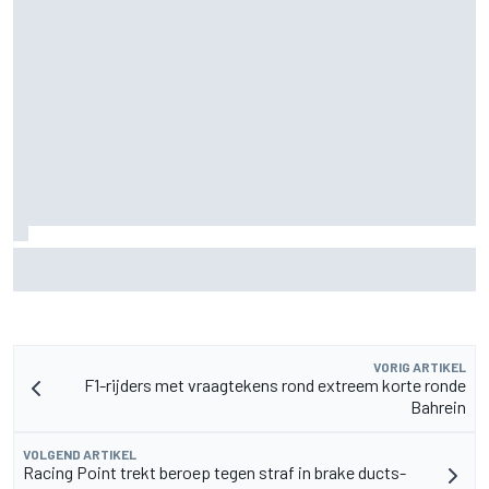
De nieuwigheid van Cadillac is eraf, maar dat is juist een
compliment
VORIG ARTIKEL
F1-rijders met vraagtekens rond extreem korte ronde
Bahrein
VOLGEND ARTIKEL
Racing Point trekt beroep tegen straf in brake ducts-