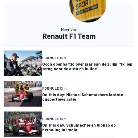
Meer van
Renault F1 Team
FORMULE 1
3 d
Ocon openhartig over jaar aan de zijlijn: “Ik liep
terug naar de auto en huilde”
FORMULE 1
2 m
On this day: Michael Schumachers laatste
onsportieve actie
FORMULE 1
3 m
On this day: Schumacher en Alonso op
herhaling in Imola