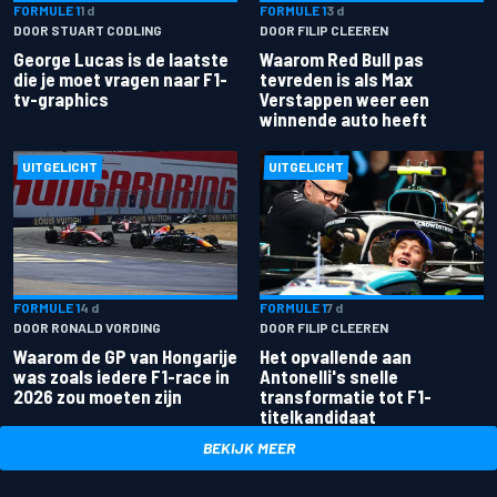
FORMULE 1
1 d
FORMULE 1
3 d
DOOR STUART CODLING
DOOR FILIP CLEEREN
George Lucas is de laatste
Waarom Red Bull pas
die je moet vragen naar F1-
tevreden is als Max
tv-graphics
Verstappen weer een
winnende auto heeft
UITGELICHT
UITGELICHT
FORMULE 1
4 d
FORMULE 1
7 d
DOOR RONALD VORDING
DOOR FILIP CLEEREN
Waarom de GP van Hongarije
Het opvallende aan
was zoals iedere F1-race in
Antonelli's snelle
2026 zou moeten zijn
transformatie tot F1-
titelkandidaat
BEKIJK MEER