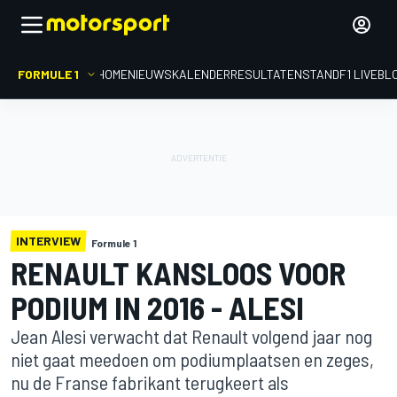
FORMULE 1
HOME
NIEUWS
KALENDER
RESULTATEN
STAND
F1 LIVEBL
INTERVIEW
Formule 1
RENAULT KANSLOOS VOOR
PODIUM IN 2016 - ALESI
Jean Alesi verwacht dat Renault volgend jaar nog
niet gaat meedoen om podiumplaatsen en zeges,
nu de Franse fabrikant terugkeert als