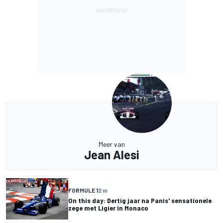
Meer van
Jean Alesi
FORMULE 1
2 m
On this day: Dertig jaar na Panis' sensationele
zege met Ligier in Monaco