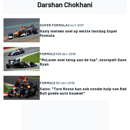
Darshan Chokhani
SUPER FORMULA
6 mrt 2017
Gasly meteen snel op eerste testdag Super
Formula
FORMULE 1
26 dec 2016
"McLaren snel terug aan de top", voorspelt Dave
Ryan
FORMULE 1
21 okt 2016
Sainz: "Toro Rosso kan ook zonder hulp van Red
Bull goede auto bouwen"