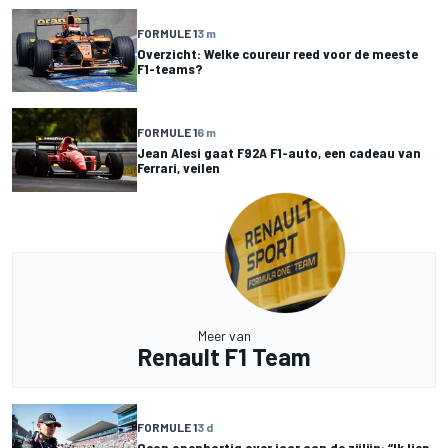
FORMULE 1
3 m
Overzicht: Welke coureur reed voor de meeste
F1-teams?
FORMULE 1
6 m
Jean Alesi gaat F92A F1-auto, een cadeau van
Ferrari, veilen
Meer van
Renault F1 Team
FORMULE 1
3 d
Ocon openhartig over jaar aan de zijlijn: “Ik liep