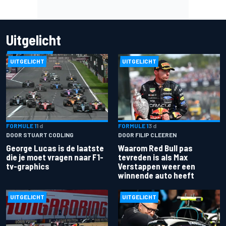
Uitgelicht
UITGELICHT
UITGELICHT
FORMULE 1
1 d
FORMULE 1
3 d
DOOR STUART CODLING
DOOR FILIP CLEEREN
George Lucas is de laatste
Waarom Red Bull pas
die je moet vragen naar F1-
tevreden is als Max
tv-graphics
Verstappen weer een
winnende auto heeft
UITGELICHT
UITGELICHT