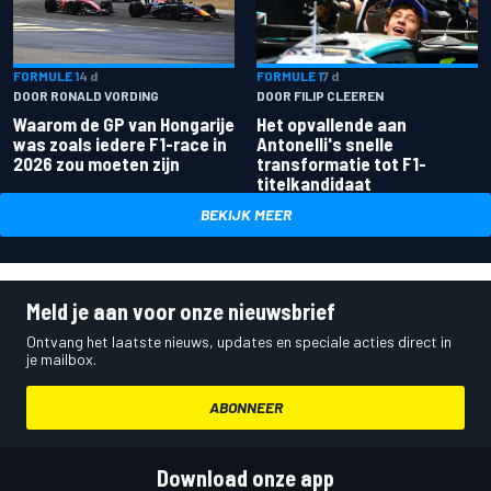
FORMULE 1
4 d
FORMULE 1
7 d
DOOR RONALD VORDING
DOOR FILIP CLEEREN
Waarom de GP van Hongarije
Het opvallende aan
was zoals iedere F1-race in
Antonelli's snelle
2026 zou moeten zijn
transformatie tot F1-
titelkandidaat
BEKIJK MEER
Meld je aan voor onze nieuwsbrief
Ontvang het laatste nieuws, updates en speciale acties direct in
je mailbox.
ABONNEER
Download onze app