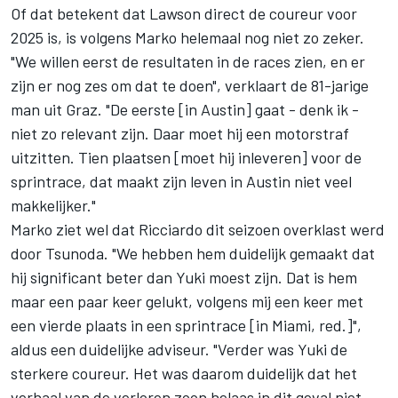
Of dat betekent dat Lawson direct de coureur voor
2025 is, is volgens Marko helemaal nog niet zo zeker.
"We willen eerst de resultaten in de races zien, en er
zijn er nog zes om dat te doen", verklaart de 81-jarige
man uit Graz. "De eerste [in Austin] gaat - denk ik -
niet zo relevant zijn. Daar moet hij een motorstraf
uitzitten. Tien plaatsen [moet hij inleveren] voor de
sprintrace, dat maakt zijn leven in Austin niet veel
makkelijker."
Marko ziet wel dat Ricciardo dit seizoen overklast werd
door Tsunoda. "We hebben hem duidelijk gemaakt dat
hij significant beter dan Yuki moest zijn. Dat is hem
maar een paar keer gelukt, volgens mij een keer met
een vierde plaats in een sprintrace [in Miami, red.]",
aldus een duidelijke adviseur. "Verder was Yuki de
sterkere coureur. Het was daarom duidelijk dat het
verhaal van de verloren zoon helaas in dit geval niet