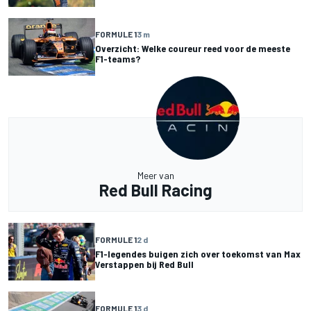
FORMULE 1
3 m
Overzicht: Welke coureur reed voor de meeste
F1-teams?
Meer van
Red Bull Racing
FORMULE 1
2 d
F1-legendes buigen zich over toekomst van Max
Verstappen bij Red Bull
FORMULE 1
3 d