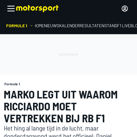
FORMULE 1
HOME
NIEUWS
KALENDER
RESULTATEN
STAND
F1 LIVEBL
Formule 1
MARKO LEGT UIT WAAROM
RICCIARDO MOET
VERTREKKEN BIJ RB F1
Het hing al lange tijd in de lucht, maar
donderdagavond werd het officieel: Daniel