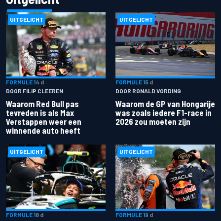
UITGELICHT
UITGELICHT
FORMULE 1
4 d
FORMULE 1
5 d
DOOR FILIP CLEEREN
DOOR RONALD VORDING
Waarom Red Bull pas
Waarom de GP van Hongarije
tevreden is als Max
was zoals iedere F1-race in
Verstappen weer een
2026 zou moeten zijn
winnende auto heeft
UITGELICHT
UITGELICHT
FORMULE 1
8 d
FORMULE 1
9 d