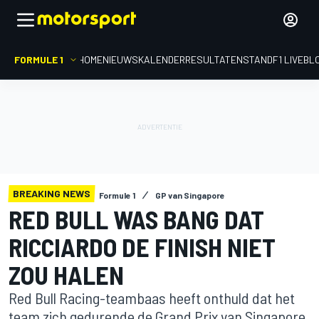
FORMULE 1
HOME
NIEUWS
KALENDER
RESULTATEN
STAND
F1 LIVEBL
BREAKING NEWS
Formule 1
GP van Singapore
RED BULL WAS BANG DAT
RICCIARDO DE FINISH NIET
ZOU HALEN
Red Bull Racing-teambaas heeft onthuld dat het
team zich gedurende de Grand Prix van Singapore