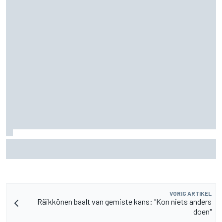
Pedro Acosta houdt hoop op eerste MotoGP-zege met KTM
VORIG ARTIKEL
Räikkönen baalt van gemiste kans: "Kon niets anders
doen"