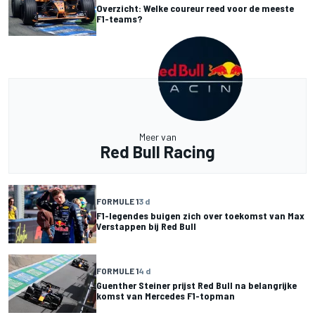
Overzicht: Welke coureur reed voor de meeste
F1-teams?
Meer van
Red Bull Racing
FORMULE 1
3 d
F1-legendes buigen zich over toekomst van Max
Verstappen bij Red Bull
FORMULE 1
4 d
Guenther Steiner prijst Red Bull na belangrijke
komst van Mercedes F1-topman