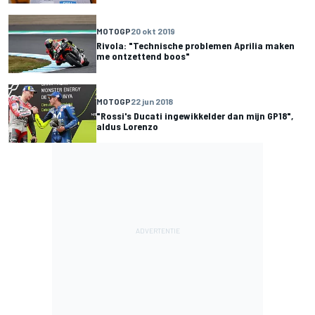
MOTOGP
20 okt 2019
Rivola: "Technische problemen Aprilia maken
me ontzettend boos"
MOTOGP
22 jun 2018
"Rossi's Ducati ingewikkelder dan mijn GP18",
aldus Lorenzo