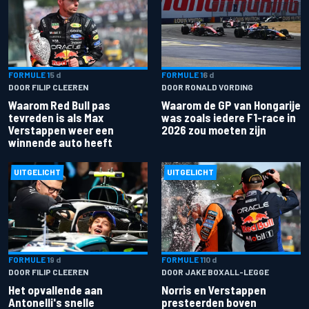
FORMULE 1
5 d
FORMULE 1
6 d
DOOR FILIP CLEEREN
DOOR RONALD VORDING
Waarom Red Bull pas
Waarom de GP van Hongarije
tevreden is als Max
was zoals iedere F1-race in
Verstappen weer een
2026 zou moeten zijn
winnende auto heeft
UITGELICHT
UITGELICHT
FORMULE 1
9 d
FORMULE 1
10 d
DOOR FILIP CLEEREN
DOOR JAKE BOXALL-LEGGE
Het opvallende aan
Norris en Verstappen
Antonelli's snelle
presteerden boven