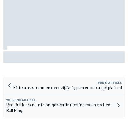
Aston Martin onthult nieuwe limited-edition Glenfiddich-
whisky
VORIG ARTIKEL
F1-teams stemmen over vijfjarig plan voor budgetplafond
VOLGEND ARTIKEL
Red Bull keek naar in omgekeerde richting racen op Red
Bull Ring