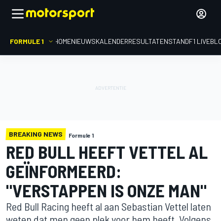
FORMULE 1
HOME
NIEUWS
KALENDER
RESULTATEN
STAND
F1 LIVEBL
BREAKING NEWS
Formule 1
RED BULL HEEFT VETTEL AL
GEÏNFORMEERD:
"VERSTAPPEN IS ONZE MAN"
Red Bull Racing heeft al aan Sebastian Vettel laten
weten dat men geen plek voor hem heeft. Volgens