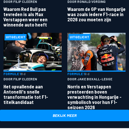
DOOR FILIP CLEEREN
DOOR RONALD VORDING
Waarom Red Bull pas
Waarom de GP van Hongarije
tevreden is als Max
was zoals iedere F1-race in
Verstappen weer een
2026 zou moeten zijn
winnende auto heeft
UITGELICHT
UITGELICHT
FORMULE 1
8 d
FORMULE 1
9 d
DOOR FILIP CLEEREN
DOOR JAKE BOXALL-LEGGE
Het opvallende aan
Norris en Verstappen
Antonelli's snelle
presteerden boven
transformatie tot F1-
verwachting in Hongarije -
titelkandidaat
symbolisch voor hun F1-
seizoen 2026
BEKIJK MEER