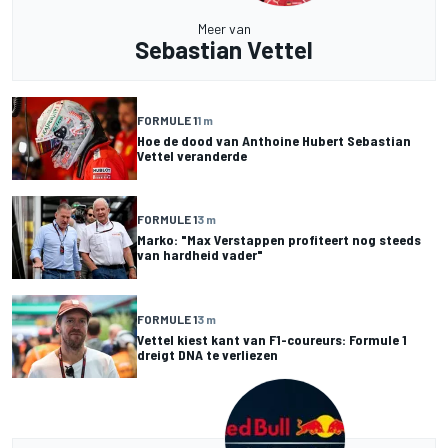
Meer van
Sebastian Vettel
FORMULE 1
1 m
Hoe de dood van Anthoine Hubert Sebastian
Vettel veranderde
FORMULE 1
3 m
Marko: "Max Verstappen profiteert nog steeds
van hardheid vader"
FORMULE 1
3 m
Vettel kiest kant van F1-coureurs: Formule 1
dreigt DNA te verliezen