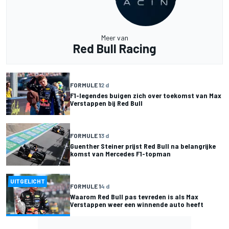
Meer van
Red Bull Racing
FORMULE 1
2 d
F1-legendes buigen zich over toekomst van Max
Verstappen bij Red Bull
FORMULE 1
3 d
Guenther Steiner prijst Red Bull na belangrijke
komst van Mercedes F1-topman
UITGELICHT
FORMULE 1
4 d
Waarom Red Bull pas tevreden is als Max
Verstappen weer een winnende auto heeft