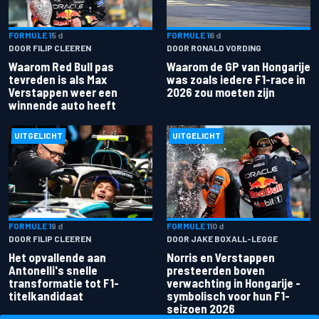
FORMULE 1
5 d
FORMULE 1
6 d
DOOR FILIP CLEEREN
DOOR RONALD VORDING
Waarom Red Bull pas
Waarom de GP van Hongarije
tevreden is als Max
was zoals iedere F1-race in
Verstappen weer een
2026 zou moeten zijn
winnende auto heeft
UITGELICHT
UITGELICHT
FORMULE 1
9 d
FORMULE 1
10 d
DOOR FILIP CLEEREN
DOOR JAKE BOXALL-LEGGE
Het opvallende aan
Norris en Verstappen
Antonelli's snelle
presteerden boven
transformatie tot F1-
verwachting in Hongarije -
titelkandidaat
symbolisch voor hun F1-
seizoen 2026