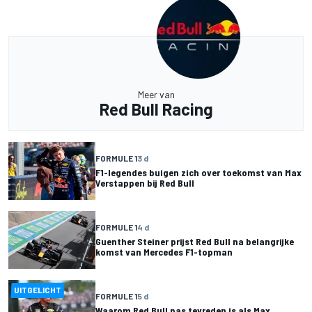
Meer van
Red Bull Racing
FORMULE 1
3 d
F1-legendes buigen zich over toekomst van Max
Verstappen bij Red Bull
FORMULE 1
4 d
Guenther Steiner prijst Red Bull na belangrijke
komst van Mercedes F1-topman
UITGELICHT
FORMULE 1
5 d
Waarom Red Bull pas tevreden is als Max