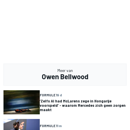
Meer van
Owen Bellwood
FORMULE 1
9 d
‘Zelfs AI had McLarens zege in Hongarije
voorspeld’ - waarom Mercedes zich geen zorgen
maakt
FORMULE 1
1 m