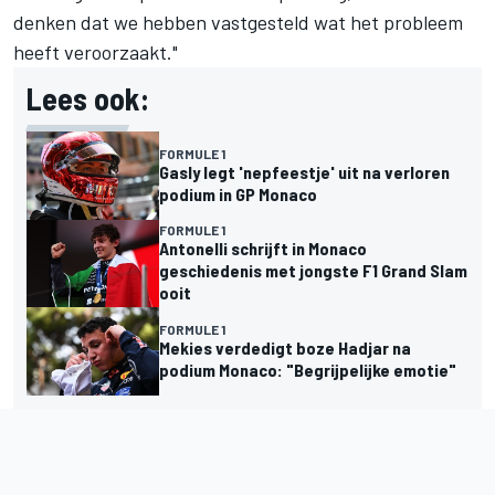
denken dat we hebben vastgesteld wat het probleem
heeft veroorzaakt."
Lees ook:
FORMULE 1
Gasly legt 'nepfeestje' uit na verloren
podium in GP Monaco
FORMULE 1
Antonelli schrijft in Monaco
geschiedenis met jongste F1 Grand Slam
ooit
FORMULE 1
Mekies verdedigt boze Hadjar na
podium Monaco: "Begrijpelijke emotie"