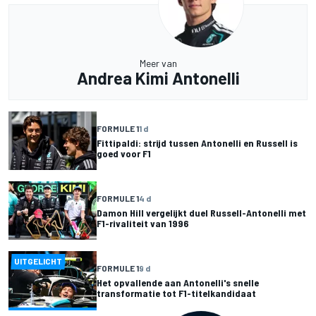
Meer van
Andrea Kimi Antonelli
FORMULE 1
1 d
Fittipaldi: strijd tussen Antonelli en Russell is
goed voor F1
FORMULE 1
4 d
Damon Hill vergelijkt duel Russell-Antonelli met
F1-rivaliteit van 1996
UITGELICHT
FORMULE 1
9 d
Het opvallende aan Antonelli's snelle
transformatie tot F1-titelkandidaat