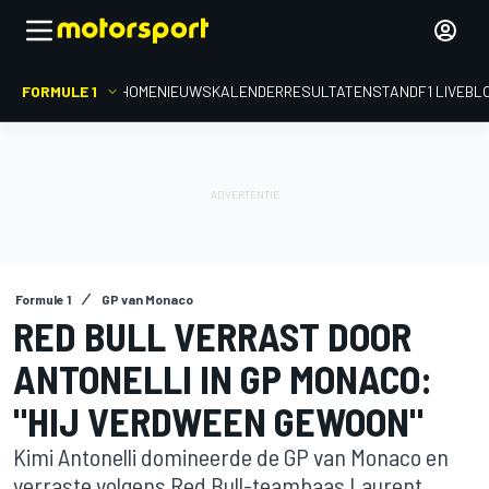
FORMULE 1
HOME
NIEUWS
KALENDER
RESULTATEN
STAND
F1 LIVEBL
Formule 1
GP van Monaco
RED BULL VERRAST DOOR
ANTONELLI IN GP MONACO:
"HIJ VERDWEEN GEWOON"
Kimi Antonelli domineerde de GP van Monaco en
verraste volgens Red Bull-teambaas Laurent