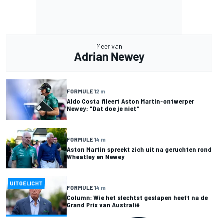
Meer van
Adrian Newey
FORMULE 1
2 m
Aldo Costa fileert Aston Martin-ontwerper
Newey: "Dat doe je niet"
FORMULE 1
4 m
Aston Martin spreekt zich uit na geruchten rond
Wheatley en Newey
UITGELICHT
FORMULE 1
4 m
Column: Wie het slechtst geslapen heeft na de
Grand Prix van Australië