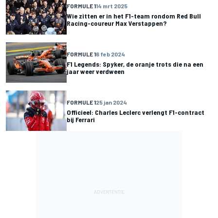
FORMULE 1
14 mrt 2025
Wie zitten er in het F1-team rondom Red Bull
Racing-coureur Max Verstappen?
FORMULE 1
6 feb 2024
F1 Legends: Spyker, de oranje trots die na een
jaar weer verdween
FORMULE 1
25 jan 2024
Officieel: Charles Leclerc verlengt F1-contract
bij Ferrari