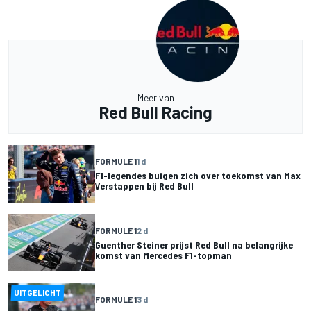
Meer van
Red Bull Racing
FORMULE 1
1 d
F1-legendes buigen zich over toekomst van Max
Verstappen bij Red Bull
FORMULE 1
2 d
Guenther Steiner prijst Red Bull na belangrijke
komst van Mercedes F1-topman
UITGELICHT
FORMULE 1
3 d