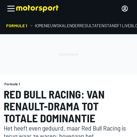
FORMULE 1
HOME
NIEUWS
KALENDER
RESULTATEN
STAND
F1 LIVEBL
Formule 1
RED BULL RACING: VAN
RENAULT-DRAMA TOT
TOTALE DOMINANTIE
Het heeft even geduurd, maar Red Bull Racing is
terug waar ze waren: bovenaan het