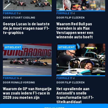
FORMULE 1
1 d
FORMULE 1
3 d
DOOR STUART CODLING
DOOR FILIP CLEEREN
George Lucas is de laatste
Waarom Red Bull pas
die je moet vragen naar F1-
tevreden is als Max
tv-graphics
Verstappen weer een
winnende auto heeft
UITGELICHT
UITGELICHT
FORMULE 1
4 d
FORMULE 1
7 d
DOOR RONALD VORDING
DOOR FILIP CLEEREN
Waarom de GP van Hongarije
Het opvallende aan
was zoals iedere F1-race in
Antonelli's snelle
2026 zou moeten zijn
transformatie tot F1-
titelkandidaat