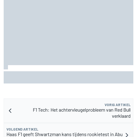
Aston Martin onthult nieuwe limited-edition Glenfiddich-
whisky
VORIG ARTIKEL
F1 Tech: Het achtervleugelprobleem van Red Bull
verklaard
VOLGEND ARTIKEL
Haas F1 geeft Shwartzman kans tijdens rookietest in Abu