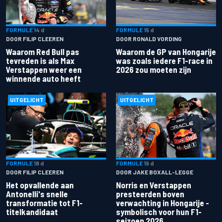
FORMULE 1
4 d
FORMULE 1
5 d
DOOR FILIP CLEEREN
DOOR RONALD VORDING
Waarom Red Bull pas
Waarom de GP van Hongarije
tevreden is als Max
was zoals iedere F1-race in
Verstappen weer een
2026 zou moeten zijn
winnende auto heeft
UITGELICHT
UITGELICHT
FORMULE 1
8 d
FORMULE 1
9 d
DOOR FILIP CLEEREN
DOOR JAKE BOXALL-LEGGE
Het opvallende aan
Norris en Verstappen
Antonelli's snelle
presteerden boven
transformatie tot F1-
verwachting in Hongarije -
titelkandidaat
symbolisch voor hun F1-
seizoen 2026