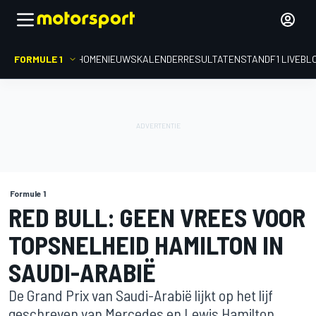
FORMULE 1
HOME
NIEUWS
KALENDER
RESULTATEN
STAND
F1 LIVEBL
Formule 1
RED BULL: GEEN VREES VOOR
TOPSNELHEID HAMILTON IN
SAUDI-ARABIË
De Grand Prix van Saudi-Arabië lijkt op het lijf
geschreven van Mercedes en Lewis Hamilton,