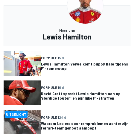
Meer van
Lewis Hamilton
FORMULE 1
5 d
Lewis Hamilton verwelkomt puppy Halo tijdens
F1-zomerstop
FORMULE 1
6 d
David Croft spreekt Lewis Hamilton aan op
‘slordige fouten’ en pijnlijke F1-straffen
UITGELICHT
FORMULE 1
24 d
Waarom Leclerc door remproblemen achter zijn
Ferrari-teamgenoot aanloopt