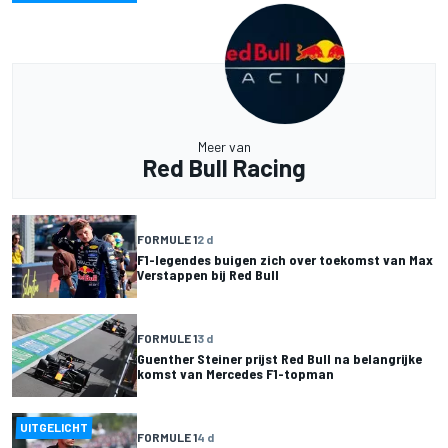
Meer van
Red Bull Racing
FORMULE 1
2 d
F1-legendes buigen zich over toekomst van Max
Verstappen bij Red Bull
FORMULE 1
3 d
Guenther Steiner prijst Red Bull na belangrijke
komst van Mercedes F1-topman
UITGELICHT
FORMULE 1
4 d