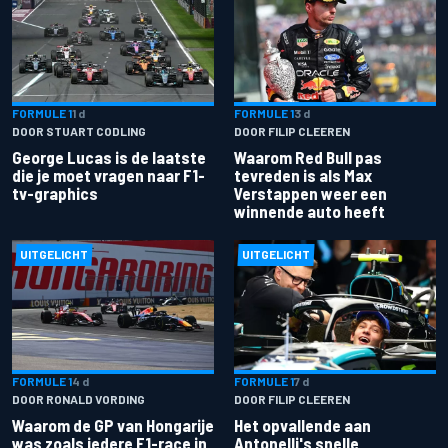
FORMULE 1
1 d
FORMULE 1
3 d
DOOR STUART CODLING
DOOR FILIP CLEEREN
George Lucas is de laatste
Waarom Red Bull pas
die je moet vragen naar F1-
tevreden is als Max
tv-graphics
Verstappen weer een
winnende auto heeft
UITGELICHT
UITGELICHT
FORMULE 1
4 d
FORMULE 1
7 d
DOOR RONALD VORDING
DOOR FILIP CLEEREN
Waarom de GP van Hongarije
Het opvallende aan
was zoals iedere F1-race in
Antonelli's snelle