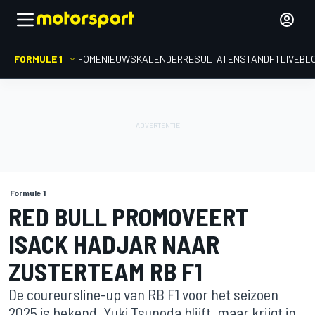
FORMULE 1
HOME
NIEUWS
KALENDER
RESULTATEN
STAND
F1 LIVEBL
Formule 1
RED BULL PROMOVEERT
ISACK HADJAR NAAR
ZUSTERTEAM RB F1
De coureursline-up van RB F1 voor het seizoen
2025 is bekend. Yuki Tsunoda blijft, maar krijgt in