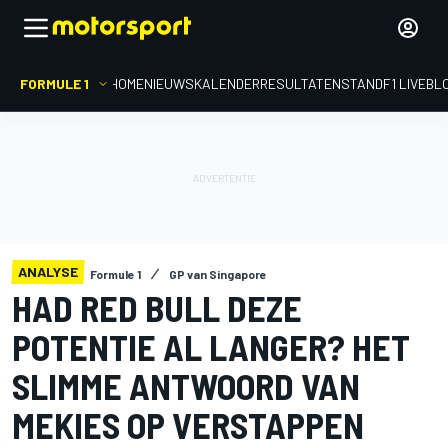
FORMULE 1
HOME
NIEUWS
KALENDER
RESULTATEN
STAND
F1 LIVEBL
ANALYSE
Formule 1
GP van Singapore
HAD RED BULL DEZE
POTENTIE AL LANGER? HET
SLIMME ANTWOORD VAN
MEKIES OP VERSTAPPEN