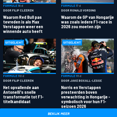
FORMULE 1
6 d
FORMULE 1
7 d
DOOR FILIP CLEEREN
DOOR RONALD VORDING
Waarom Red Bull pas
Waarom de GP van Hongarije
tevreden is als Max
was zoals iedere F1-race in
Verstappen weer een
2026 zou moeten zijn
winnende auto heeft
UITGELICHT
UITGELICHT
FORMULE 1
10 d
FORMULE 1
11 d
DOOR FILIP CLEEREN
DOOR JAKE BOXALL-LEGGE
Het opvallende aan
Norris en Verstappen
Antonelli's snelle
presteerden boven
transformatie tot F1-
verwachting in Hongarije -
titelkandidaat
symbolisch voor hun F1-
seizoen 2026
BEKIJK MEER