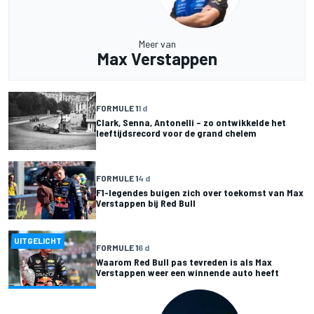
Meer van
Max Verstappen
FORMULE 1
1 d
Clark, Senna, Antonelli – zo ontwikkelde het
leeftijdsrecord voor de grand chelem
FORMULE 1
4 d
F1-legendes buigen zich over toekomst van Max
Verstappen bij Red Bull
UITGELICHT
FORMULE 1
6 d
Waarom Red Bull pas tevreden is als Max
Verstappen weer een winnende auto heeft