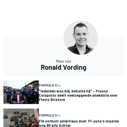
Meer van
Ronald Vording
FORMULE 1
3 u
"Iedereen was blij, behalve hij" – Franco
Colapinto deelt veelzeggende anekdote over
Flavio Briatore
FORMULE 1
9 u
FIA onthult ambitieus doel: F1-auto's moeten
nog 80 kilo lichter