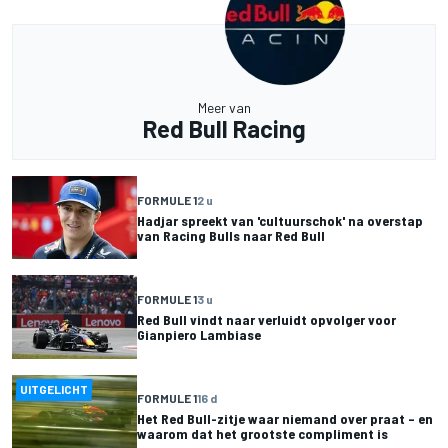
Meer van
Red Bull Racing
FORMULE 1
2 u
Hadjar spreekt van 'cultuurschok' na overstap
van Racing Bulls naar Red Bull
FORMULE 1
3 u
Red Bull vindt naar verluidt opvolger voor
Gianpiero Lambiase
UITGELICHT
FORMULE 1
16 d
Het Red Bull-zitje waar niemand over praat – en
waarom dat het grootste compliment is