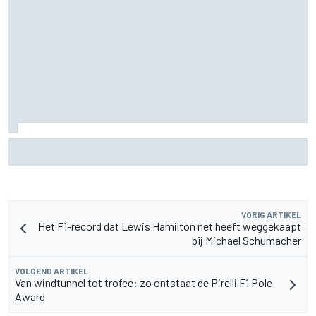
Zarco stapt drie maanden na zware blessure weer op de
motor
VORIG ARTIKEL
Het F1-record dat Lewis Hamilton net heeft weggekaapt
bij Michael Schumacher
VOLGEND ARTIKEL
Van windtunnel tot trofee: zo ontstaat de Pirelli F1 Pole
Award