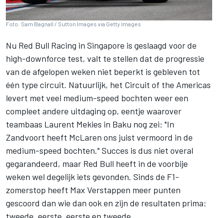
Foto: Sam Bagnall / Sutton Images via Getty Images
Nu
Red Bull Racing
in Singapore is geslaagd voor de
high-downforce test, valt te stellen dat de progressie
van de afgelopen weken niet beperkt is gebleven tot
één type circuit. Natuurlijk, het Circuit of the Americas
levert met veel medium-speed bochten weer een
compleet andere uitdaging op, eentje waarover
teambaas Laurent Mekies in Baku nog zei: "In
Zandvoort heeft
McLaren
ons juist vermoord in de
medium-speed bochten." Succes is dus niet overal
gegarandeerd, maar Red Bull heeft in de voorbije
weken wel degelijk iets gevonden. Sinds de F1-
zomerstop heeft
Max Verstappen
meer punten
gescoord dan wie dan ook en zijn de resultaten prima:
tweede, eerste, eerste en tweede.