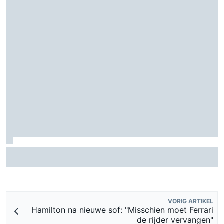
MotoGP Grand Prix van Groot-Brittannië 2026: tijden,
uitzending en meer
VORIG ARTIKEL
Hamilton na nieuwe sof: "Misschien moet Ferrari
de rijder vervangen"