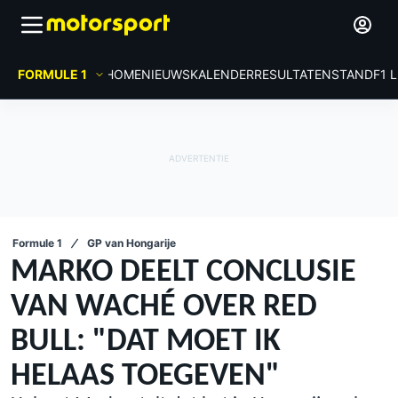
FORMULE 1
HOME
NIEUWS
KALENDER
RESULTATEN
STAND
F1 
Formule 1
GP van Hongarije
MARKO DEELT CONCLUSIE
VAN WACHÉ OVER RED
BULL: "DAT MOET IK
HELAAS TOEGEVEN"