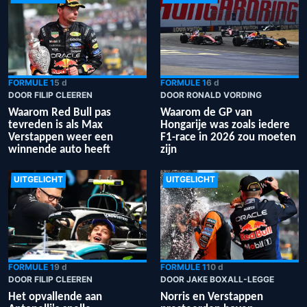
FORMULE 1
5 d
FORMULE 1
6 d
DOOR FILIP CLEEREN
DOOR RONALD VORDING
Waarom Red Bull pas
Waarom de GP van
tevreden is als Max
Hongarije was zoals iedere
Verstappen weer een
F1-race in 2026 zou moeten
winnende auto heeft
zijn
UITGELICHT
UITGELICHT
FORMULE 1
9 d
FORMULE 1
10 d
DOOR FILIP CLEEREN
DOOR JAKE BOXALL-LEGGE
Het opvallende aan
Norris en Verstappen