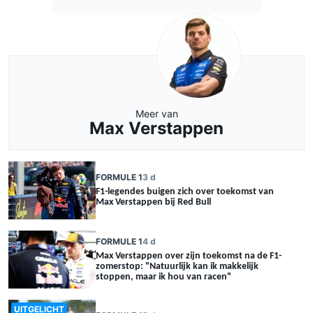
Meer van
Max Verstappen
FORMULE 1
3 d
F1-legendes buigen zich over toekomst van
Max Verstappen bij Red Bull
FORMULE 1
4 d
Max Verstappen over zijn toekomst na de F1-
zomerstop: "Natuurlijk kan ik makkelijk
stoppen, maar ik hou van racen"
UITGELICHT