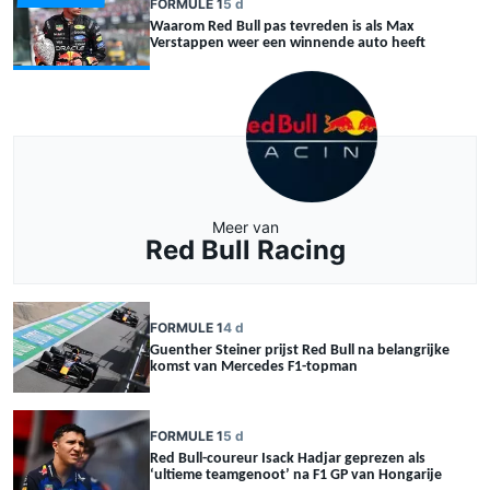
FORMULE 1
5 d
Waarom Red Bull pas tevreden is als Max
Verstappen weer een winnende auto heeft
Meer van
Red Bull Racing
FORMULE 1
4 d
Guenther Steiner prijst Red Bull na belangrijke
komst van Mercedes F1-topman
FORMULE 1
5 d
Red Bull-coureur Isack Hadjar geprezen als
‘ultieme teamgenoot’ na F1 GP van Hongarije