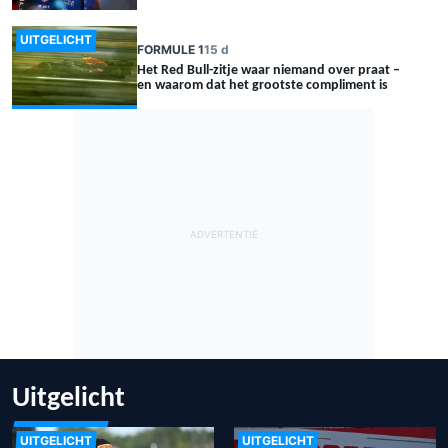
UITGELICHT
FORMULE 1
15 d
Het Red Bull-zitje waar niemand over praat –
en waarom dat het grootste compliment is
Uitgelicht
UITGELICHT
UITGELICHT