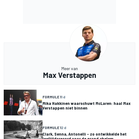
Meer van
Max Verstappen
FORMULE 1
1 d
Mika Hakkinen waarschuwt McLaren: haal Max
Verstappen niet binnen
FORMULE 1
2 d
Clark, Senna, Antonelli – zo ontwikkelde het
leeftijdsrecord voor de grand chelem