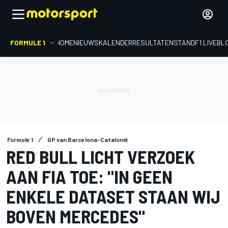
FORMULE 1
HOME
NIEUWS
KALENDER
RESULTATEN
STAND
F1 LIVEBL
Formule 1
GP van Barcelona-Catalonië
RED BULL LICHT VERZOEK
AAN FIA TOE: "IN GEEN
ENKELE DATASET STAAN WIJ
BOVEN MERCEDES"