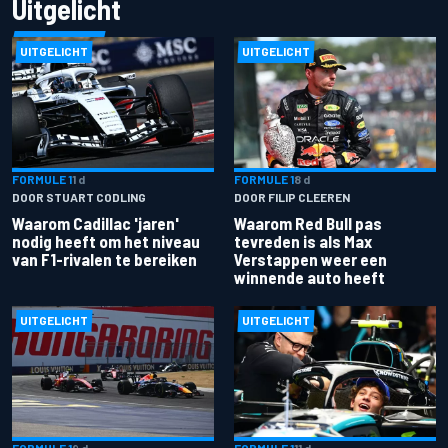
Uitgelicht
UITGELICHT
UITGELICHT
FORMULE 1
1 d
FORMULE 1
8 d
DOOR STUART CODLING
DOOR FILIP CLEEREN
Waarom Cadillac 'jaren'
Waarom Red Bull pas
nodig heeft om het niveau
tevreden is als Max
van F1-rivalen te bereiken
Verstappen weer een
winnende auto heeft
UITGELICHT
UITGELICHT
FORMULE 1
9 d
FORMULE 1
11 d