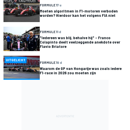
FORMULE 1
7 u
Moeten algoritmen in F1-motoren verboden
worden? Hierdoor kan het volgens FIA niet
FORMULE 1
1 d
"Iedereen was blij, behalve hij" – Franco
Colapinto deelt veelzeggende anekdote over
Flavio Briatore
UITGELICHT
FORMULE 1
9 d
Waarom de GP van Hongarije was zoals iedere
F1-race in 2026 zou moeten zijn