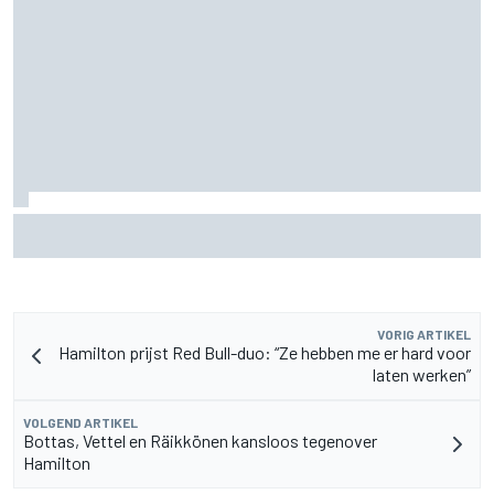
James Vowles blijft positief ondanks moeizame start
Williams 2026
VORIG ARTIKEL
Hamilton prijst Red Bull-duo: “Ze hebben me er hard voor
laten werken”
VOLGEND ARTIKEL
Bottas, Vettel en Räikkönen kansloos tegenover
Hamilton