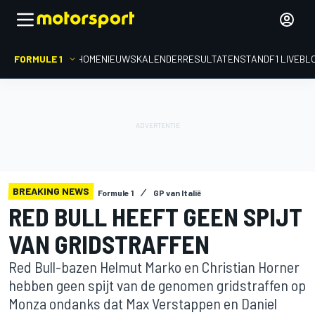
FORMULE 1
HOME
NIEUWS
KALENDER
RESULTATEN
STAND
F1 LIVEBL
BREAKING NEWS
Formule 1
GP van Italië
RED BULL HEEFT GEEN SPIJT
VAN GRIDSTRAFFEN
Red Bull-bazen Helmut Marko en Christian Horner
hebben geen spijt van de genomen gridstraffen op
Monza ondanks dat Max Verstappen en Daniel