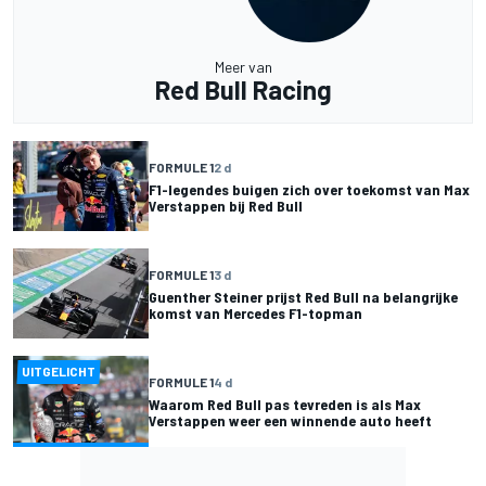
Meer van
Red Bull Racing
FORMULE 1
2 d
F1-legendes buigen zich over toekomst van Max
Verstappen bij Red Bull
FORMULE 1
3 d
Guenther Steiner prijst Red Bull na belangrijke
komst van Mercedes F1-topman
UITGELICHT
FORMULE 1
4 d
Waarom Red Bull pas tevreden is als Max
Verstappen weer een winnende auto heeft