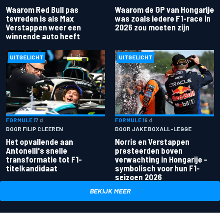
Waarom Red Bull pas
Waarom de GP van Hongarije
tevreden is als Max
was zoals iedere F1-race in
Verstappen weer een
2026 zou moeten zijn
winnende auto heeft
UITGELICHT
UITGELICHT
FORMULE 1
7 d
FORMULE 1
9 d
DOOR FILIP CLEEREN
DOOR JAKE BOXALL-LEGGE
Het opvallende aan
Norris en Verstappen
Antonelli's snelle
presteerden boven
transformatie tot F1-
verwachting in Hongarije -
titelkandidaat
symbolisch voor hun F1-
seizoen 2026
BEKIJK MEER