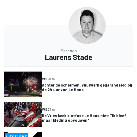
Meer van
Laurens Stade
WEC
1 m
Achter de schermen: vuurwerk gegarandeerd bij
de 24 uur van Le Mans
WEC
1 m
De Vries keek slotfase Le Mans niet: "Ik bleef
maar kleding opvouwen"
UITGELICHT