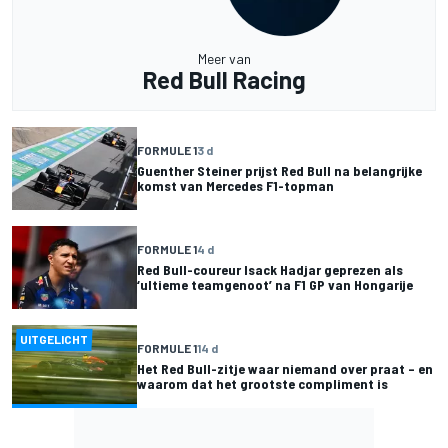
Meer van
Red Bull Racing
FORMULE 1
3 d
Guenther Steiner prijst Red Bull na belangrijke
komst van Mercedes F1-topman
FORMULE 1
4 d
Red Bull-coureur Isack Hadjar geprezen als
‘ultieme teamgenoot’ na F1 GP van Hongarije
UITGELICHT
FORMULE 1
14 d
Het Red Bull-zitje waar niemand over praat – en
waarom dat het grootste compliment is