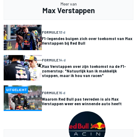
Meer van
Max Verstappen
FORMULE 1
3 d
F1-legendes buigen zich over toekomst van Max
Verstappen bij Red Bull
FORMULE 1
4 d
Max Verstappen over zijn toekomst na de F1-
zomerstop: "Natuurlijk kan ik makkelijk
stoppen, maar ik hou van racen"
UITGELICHT
FORMULE 1
5 d
Waarom Red Bull pas tevreden is als Max
Verstappen weer een winnende auto heeft