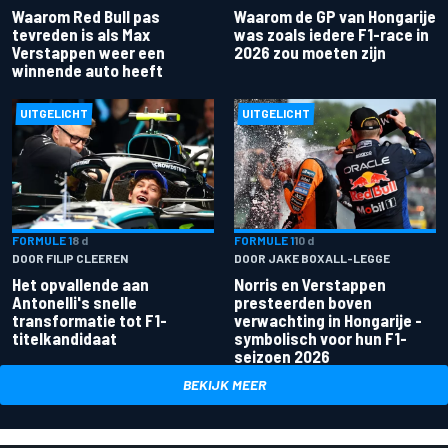
Waarom Red Bull pas
Waarom de GP van Hongarije
tevreden is als Max
was zoals iedere F1-race in
Verstappen weer een
2026 zou moeten zijn
winnende auto heeft
UITGELICHT
UITGELICHT
FORMULE 1
8 d
FORMULE 1
10 d
DOOR FILIP CLEEREN
DOOR JAKE BOXALL-LEGGE
Het opvallende aan
Norris en Verstappen
Antonelli's snelle
presteerden boven
transformatie tot F1-
verwachting in Hongarije -
titelkandidaat
symbolisch voor hun F1-
seizoen 2026
BEKIJK MEER