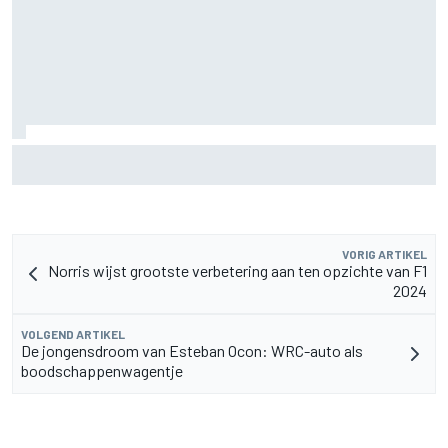
Waarom Aston Martin ondanks alles aantrekkelijk blijft op
de F1-rijdersmarkt
VORIG ARTIKEL
Norris wijst grootste verbetering aan ten opzichte van F1
2024
VOLGEND ARTIKEL
De jongensdroom van Esteban Ocon: WRC-auto als
boodschappenwagentje