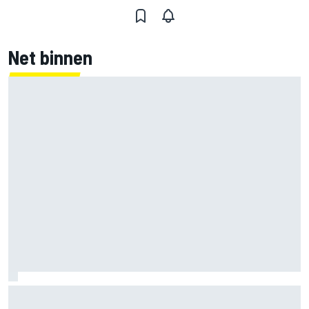
Net binnen
MotoGP Grand Prix van Groot-Brittannië 2026: tijden,
uitzending en meer