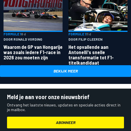
FORMULE 1
8 d
FORMULE 1
11 d
DOOR RONALD VORDING
DOOR FILIP CLEEREN
Waarom de GP van Hongarije
Het opvallende aan
was zoals iedere F1-race in
Antonelli's snelle
2026 zou moeten zijn
transformatie tot F1-
titelkandidaat
BEKIJK MEER
Meld je aan voor onze nieuwsbrief
Ontvang het laatste nieuws, updates en speciale acties direct in
je mailbox.
ABONNEER