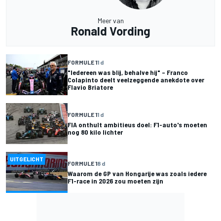
Meer van
Ronald Vording
FORMULE 1
1 d
"Iedereen was blij, behalve hij" – Franco
Colapinto deelt veelzeggende anekdote over
Flavio Briatore
FORMULE 1
1 d
FIA onthult ambitieus doel: F1-auto's moeten
nog 80 kilo lichter
UITGELICHT
FORMULE 1
8 d
Waarom de GP van Hongarije was zoals iedere
F1-race in 2026 zou moeten zijn