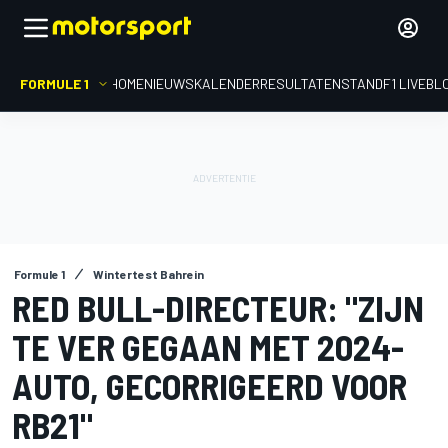
FORMULE 1
HOME
NIEUWS
KALENDER
RESULTATEN
STAND
F1 LIVEBL
Formule 1
Wintertest Bahrein
RED BULL-DIRECTEUR: "ZIJN
TE VER GEGAAN MET 2024-
AUTO, GECORRIGEERD VOOR
RB21"