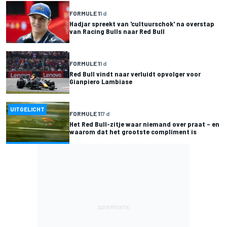
FORMULE 1
1 d
Hadjar spreekt van 'cultuurschok' na overstap
van Racing Bulls naar Red Bull
FORMULE 1
1 d
Red Bull vindt naar verluidt opvolger voor
Gianpiero Lambiase
UITGELICHT
FORMULE 1
17 d
Het Red Bull-zitje waar niemand over praat – en
waarom dat het grootste compliment is