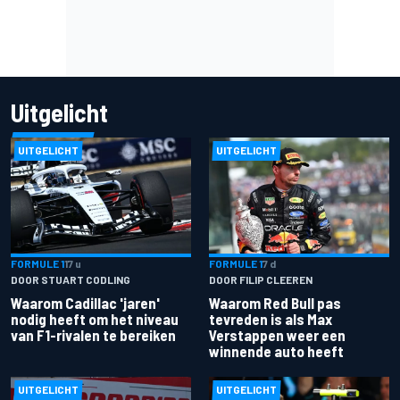
Uitgelicht
UITGELICHT
UITGELICHT
FORMULE 1
17 u
FORMULE 1
7 d
DOOR STUART CODLING
DOOR FILIP CLEEREN
Waarom Cadillac 'jaren'
Waarom Red Bull pas
nodig heeft om het niveau
tevreden is als Max
van F1-rivalen te bereiken
Verstappen weer een
winnende auto heeft
UITGELICHT
UITGELICHT