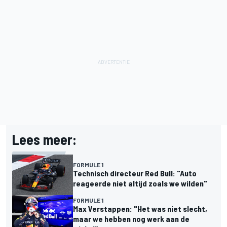
Lees meer:
FORMULE 1
Technisch directeur Red Bull: "Auto
reageerde niet altijd zoals we wilden"
FORMULE 1
Max Verstappen: "Het was niet slecht,
maar we hebben nog werk aan de