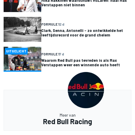
Mika Hakkinen waarschuwt McLaren: haal Max
Verstappen niet binnen
FORMULE 1
2 d
Clark, Senna, Antonelli – zo ontwikkelde het
leeftijdsrecord voor de grand chelem
UITGELICHT
FORMULE 1
7 d
Waarom Red Bull pas tevreden is als Max
Verstappen weer een winnende auto heeft
Meer van
Red Bull Racing