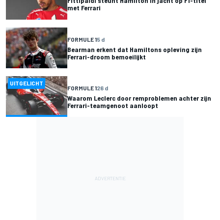
Fittipaldi steunt Hamilton in jacht op F1-titel
met Ferrari
FORMULE 1
5 d
Bearman erkent dat Hamiltons opleving zijn
Ferrari-droom bemoeilijkt
UITGELICHT
FORMULE 1
26 d
Waarom Leclerc door remproblemen achter zijn
Ferrari-teamgenoot aanloopt