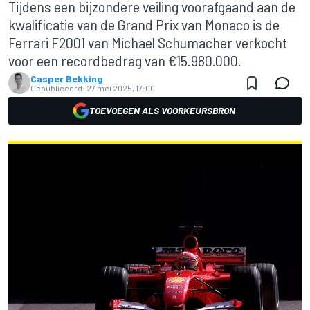
Tijdens een bijzondere veiling voorafgaand aan de
kwalificatie van de Grand Prix van Monaco is de
Ferrari F2001 van Michael Schumacher verkocht
voor een recordbedrag van €15.980.000.
Casper Bekking
Gepubliceerd:
27 mei 2025, 17:00
TOEVOEGEN ALS VOORKEURSBRON