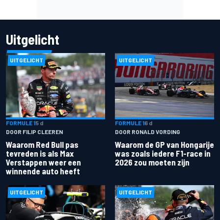
Uitgelicht
UITGELICHT
UITGELICHT
FORMULE 1
5 d
FORMULE 1
6 d
DOOR FILIP CLEEREN
DOOR RONALD VORDING
Waarom Red Bull pas
Waarom de GP van Hongarije
tevreden is als Max
was zoals iedere F1-race in
Verstappen weer een
2026 zou moeten zijn
winnende auto heeft
UITGELICHT
UITGELICHT