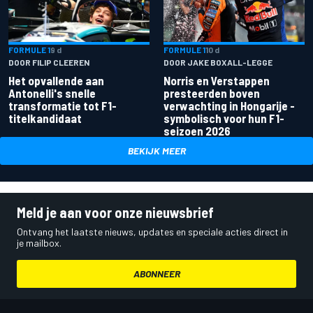
FORMULE 1
9 d
FORMULE 1
10 d
DOOR FILIP CLEEREN
DOOR JAKE BOXALL-LEGGE
Het opvallende aan
Norris en Verstappen
Antonelli's snelle
presteerden boven
transformatie tot F1-
verwachting in Hongarije -
titelkandidaat
symbolisch voor hun F1-
seizoen 2026
BEKIJK MEER
Meld je aan voor onze nieuwsbrief
Ontvang het laatste nieuws, updates en speciale acties direct in
je mailbox.
ABONNEER