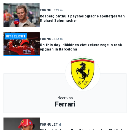
FORMULE 1
2 m
Rosberg onthult psychologische spelletjes van
Michael Schumacher
UITGELICHT
FORMULE 1
3 m
On this day: Häkkinen ziet zekere zege in rook
opgaan in Barcelona
Meer van
Ferrari
FORMULE 1
1 d