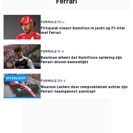
Ferrari
FORMULE 1
12 u
Fittipaldi steunt Hamilton in jacht op F1-titel
met Ferrari
FORMULE 1
4 d
Bearman erkent dat Hamiltons opleving zijn
Ferrari-droom bemoeilijkt
UITGELICHT
FORMULE 1
25 d
Waarom Leclerc door remproblemen achter zijn
Ferrari-teamgenoot aanloopt