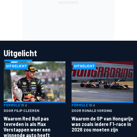
Uitgelicht
UITGELICHT
UITGELICHT
FORMULE 1
5 d
FORMULE 1
6 d
DOOR FILIP CLEEREN
DOOR RONALD VORDING
Waarom Red Bull pas
Waarom de GP van Hongarije
tevreden is als Max
was zoals iedere F1-race in
Verstappen weer een
2026 zou moeten zijn
winnende auto heeft