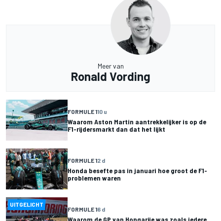
Meer van
Ronald Vording
FORMULE 1
10 u
Waarom Aston Martin aantrekkelijker is op de
F1-rijdersmarkt dan dat het lijkt
FORMULE 1
2 d
Honda besefte pas in januari hoe groot de F1-
problemen waren
UITGELICHT
FORMULE 1
6 d
Waarom de GP van Hongarije was zoals iedere