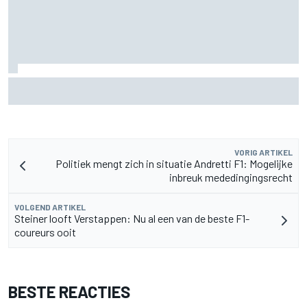
MotoGP Grand Prix van Groot-Brittannië 2026: tijden,
uitzending en meer
VORIG ARTIKEL
Politiek mengt zich in situatie Andretti F1: Mogelijke
inbreuk mededingingsrecht
VOLGEND ARTIKEL
Steiner looft Verstappen: Nu al een van de beste F1-
coureurs ooit
BESTE REACTIES