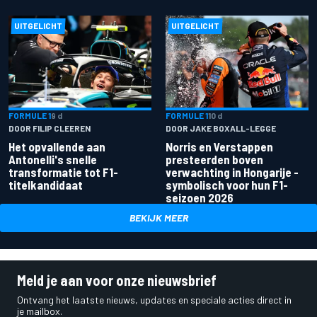
UITGELICHT
UITGELICHT
FORMULE 1
9 d
FORMULE 1
10 d
DOOR FILIP CLEEREN
DOOR JAKE BOXALL-LEGGE
Het opvallende aan
Norris en Verstappen
Antonelli's snelle
presteerden boven
transformatie tot F1-
verwachting in Hongarije -
titelkandidaat
symbolisch voor hun F1-
seizoen 2026
BEKIJK MEER
Meld je aan voor onze nieuwsbrief
Ontvang het laatste nieuws, updates en speciale acties direct in
je mailbox.