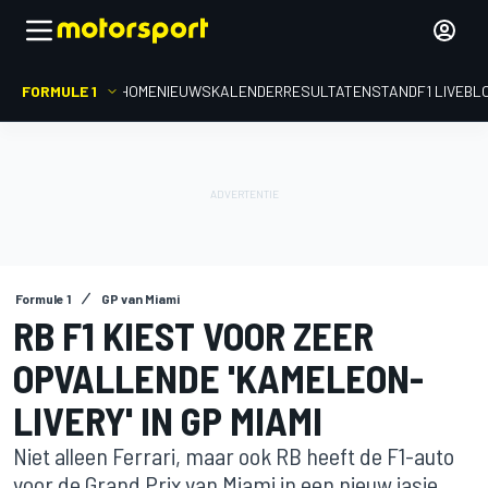
FORMULE 1
HOME
NIEUWS
KALENDER
RESULTATEN
STAND
F1 LIVEBL
Formule 1
GP van Miami
RB F1 KIEST VOOR ZEER
OPVALLENDE 'KAMELEON-
LIVERY' IN GP MIAMI
Niet alleen Ferrari, maar ook RB heeft de F1-auto
voor de Grand Prix van Miami in een nieuw jasje