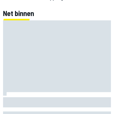
Net binnen
Clark, Senna, Antonelli – zo ontwikkelde het
leeftijdsrecord voor de grand chelem