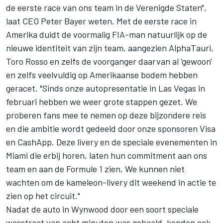
de eerste race van ons team in de Verenigde Staten",
laat CEO Peter Bayer weten. Met de eerste race in
Amerika duidt de voormalig FIA-man natuurlijk op de
nieuwe identiteit van zijn team, aangezien AlphaTauri,
Toro Rosso en zelfs de voorganger daarvan al 'gewoon'
en zelfs veelvuldig op Amerikaanse bodem hebben
geracet. "Sinds onze autopresentatie in Las Vegas in
februari hebben we weer grote stappen gezet. We
proberen fans mee te nemen op deze bijzondere reis
en die ambitie wordt gedeeld door onze sponsoren Visa
en CashApp. Deze livery en de speciale evenementen in
Miami die erbij horen, laten hun commitment aan ons
team en aan de Formule 1 zien. We kunnen niet
wachten om de kameleon-livery dit weekend in actie te
zien op het circuit."
Nadat de auto in Wynwood door een soort speciale
wasstraat van acht minuten was gehaald, konden ook