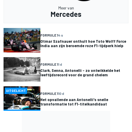
Meer van
Mercedes
FORMULE 1
4 u
Otmar Szafnauer onthult hoe Toto Wolff Force
India aan zijn beroemde roze F1-tijdperk hielp
FORMULE 1
1 d
Clark, Senna, Antonelli – zo ontwikkelde het
leeftijdsrecord voor de grand chelem
UITGELICHT
FORMULE 1
10 d
Het opvallende aan Antonelli's snelle
transformatie tot F1-titelkandidaat