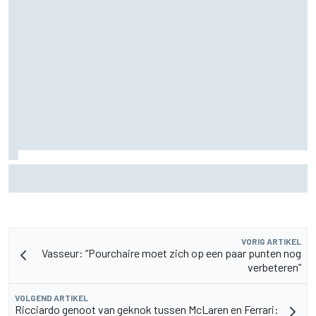
F2-talent Rafael Camara reageert op Haas F1-geruchten
voor 2027
VORIG ARTIKEL
Vasseur: “Pourchaire moet zich op een paar punten nog
verbeteren”
VOLGEND ARTIKEL
Ricciardo genoot van geknok tussen McLaren en Ferrari: