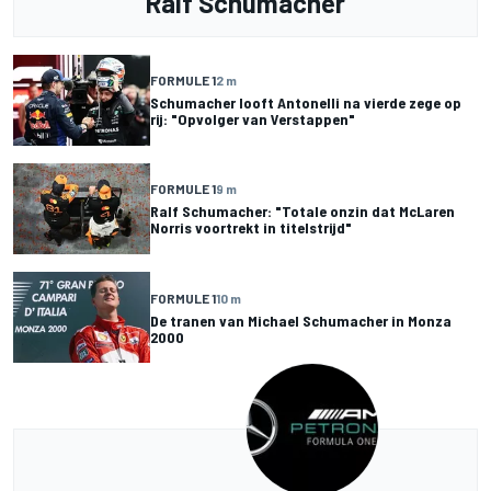
Ralf Schumacher
FORMULE 1
2 m
Schumacher looft Antonelli na vierde zege op
rij: "Opvolger van Verstappen"
FORMULE 1
9 m
Ralf Schumacher: "Totale onzin dat McLaren
Norris voortrekt in titelstrijd"
FORMULE 1
10 m
De tranen van Michael Schumacher in Monza
2000