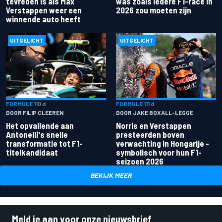
tevreden is als Max
was zoals iedere F1-race in
Verstappen weer een
2026 zou moeten zijn
winnende auto heeft
UITGELICHT
UITGELICHT
FORMULE 1
10 d
FORMULE 1
11 d
DOOR FILIP CLEEREN
DOOR JAKE BOXALL-LEGGE
Het opvallende aan
Norris en Verstappen
Antonelli's snelle
presteerden boven
transformatie tot F1-
verwachting in Hongarije -
titelkandidaat
symbolisch voor hun F1-
seizoen 2026
BEKIJK MEER
Meld je aan voor onze nieuwsbrief