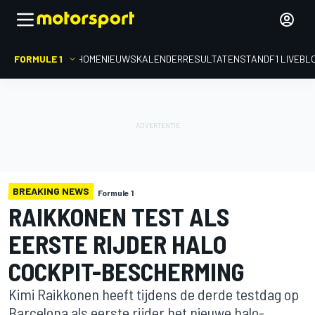
FORMULE 1
HOME
NIEUWS
KALENDER
RESULTATEN
STAND
F1 LIVEBL
BREAKING NEWS
Formule 1
RAIKKONEN TEST ALS
EERSTE RIJDER HALO
COCKPIT-BESCHERMING
Kimi Raikkonen heeft tijdens de derde testdag op
Barcelona als eerste rijder het nieuwe halo-