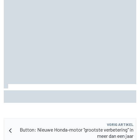
Mattia Binotto reageert op Audi F1-geruchten rond Carlos
Sainz en Oscar Piastri
VORIG ARTIKEL
Button: Nieuwe Honda-motor "grootste verbetering" in
meer dan een jaar