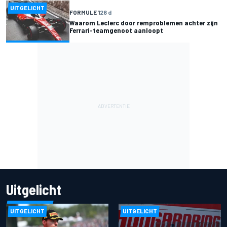
UITGELICHT
FORMULE 1
26 d
Waarom Leclerc door remproblemen achter zijn
Ferrari-teamgenoot aanloopt
Uitgelicht
UITGELICHT
UITGELICHT