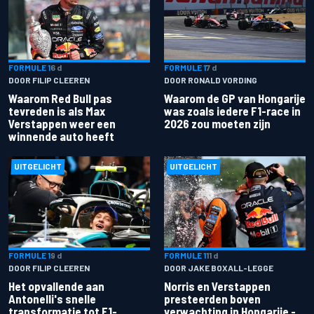
FORMULE 1
6 d
FORMULE 1
7 d
DOOR FILIP CLEEREN
DOOR RONALD VORDING
Waarom Red Bull pas
Waarom de GP van Hongarije
tevreden is als Max
was zoals iedere F1-race in
Verstappen weer een
2026 zou moeten zijn
winnende auto heeft
UITGELICHT
UITGELICHT
FORMULE 1
9 d
FORMULE 1
11 d
DOOR FILIP CLEEREN
DOOR JAKE BOXALL-LEGGE
Het opvallende aan
Norris en Verstappen
Antonelli's snelle
presteerden boven
transformatie tot F1-
verwachting in Hongarije -