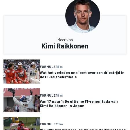
Meer van
Kimi Raikkonen
FORMULE 1
8 m
Wat het verleden ons leert over een driestrijd in
de F1-seizoensfinale
FORMULE 1
9 m
Van 17 naar 1: De ultieme F1-remontada van
Kimi Raikkonen in Japan
FORMULE 1
11 m
241 GP's zonder zege: zo uniek is de droogte van