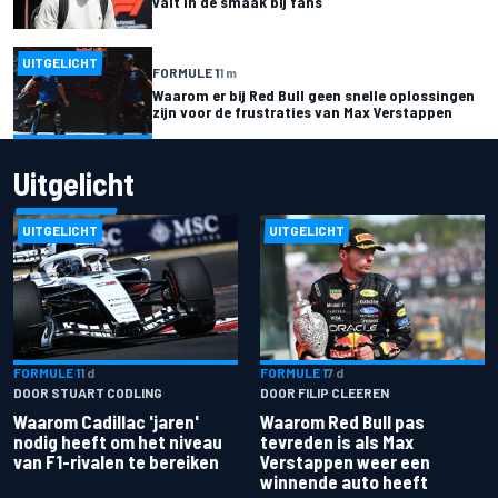
valt in de smaak bij fans
UITGELICHT
FORMULE 1
1 m
Waarom er bij Red Bull geen snelle oplossingen
zijn voor de frustraties van Max Verstappen
Uitgelicht
UITGELICHT
UITGELICHT
FORMULE 1
1 d
FORMULE 1
7 d
DOOR STUART CODLING
DOOR FILIP CLEEREN
Waarom Cadillac 'jaren'
Waarom Red Bull pas
nodig heeft om het niveau
tevreden is als Max
van F1-rivalen te bereiken
Verstappen weer een
winnende auto heeft