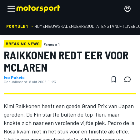
FORMULE 1
HOME
NIEUWS
KALENDER
RESULTATEN
STAND
F1 LIVEBL
BREAKING NEWS
Formule 1
RAIKKONEN REDT EER VOOR
MCLAREN
Ivo Pakvis
Gepubliceerd:
8 okt 2006, 11:23
Kimi Raikkonen heeft een goede Grand Prix van Japan
gereden. De Fin startte buiten de top-tien, maar
knokte zich naar een verdiende vijfde plek. Pedro de la
Rosa kwam niet in het stuk voor en finishte als elfde.
"Het is een goed resultaat als je kijkt naar waar we