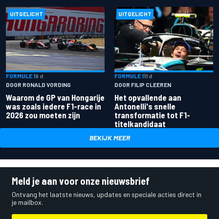
UITGELICHT
UITGELICHT
FORMULE 1
9 d
FORMULE 1
11 d
DOOR RONALD VORDING
DOOR FILIP CLEEREN
Waarom de GP van Hongarije
Het opvallende aan
was zoals iedere F1-race in
Antonelli's snelle
2026 zou moeten zijn
transformatie tot F1-
titelkandidaat
BEKIJK MEER
Meld je aan voor onze nieuwsbrief
Ontvang het laatste nieuws, updates en speciale acties direct in
je mailbox.