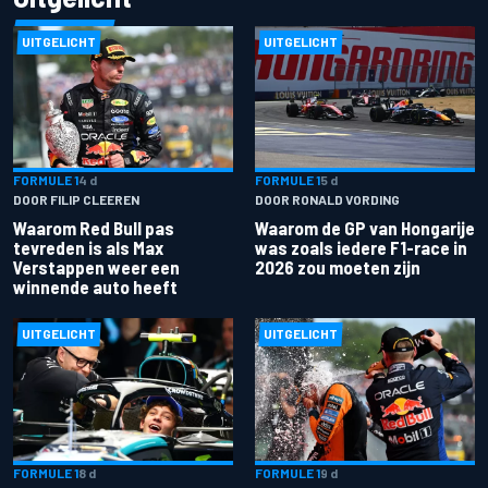
UITGELICHT
UITGELICHT
FORMULE 1
4 d
FORMULE 1
5 d
DOOR FILIP CLEEREN
DOOR RONALD VORDING
Waarom Red Bull pas
Waarom de GP van Hongarije
tevreden is als Max
was zoals iedere F1-race in
Verstappen weer een
2026 zou moeten zijn
winnende auto heeft
UITGELICHT
UITGELICHT
FORMULE 1
8 d
FORMULE 1
9 d