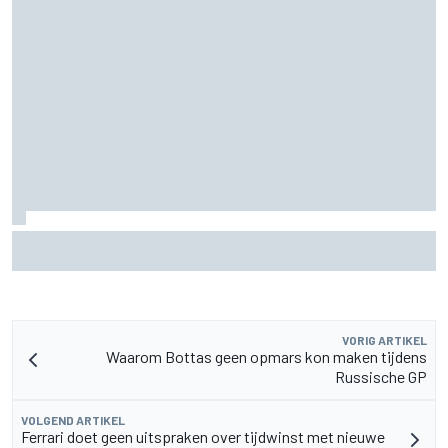
Aston Martin onthult nieuwe limited-edition Glenfiddich-
whisky
VORIG ARTIKEL
Waarom Bottas geen opmars kon maken tijdens
Russische GP
VOLGEND ARTIKEL
Ferrari doet geen uitspraken over tijdwinst met nieuwe