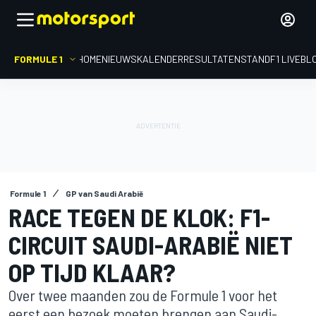
FORMULE 1
HOME
NIEUWS
KALENDER
RESULTATEN
STAND
F1 LIVEBL
Formule 1
GP van Saudi Arabië
RACE TEGEN DE KLOK: F1-
CIRCUIT SAUDI-ARABIË NIET
OP TIJD KLAAR?
Over twee maanden zou de Formule 1 voor het
eerst een bezoek moeten brengen aan Saudi-