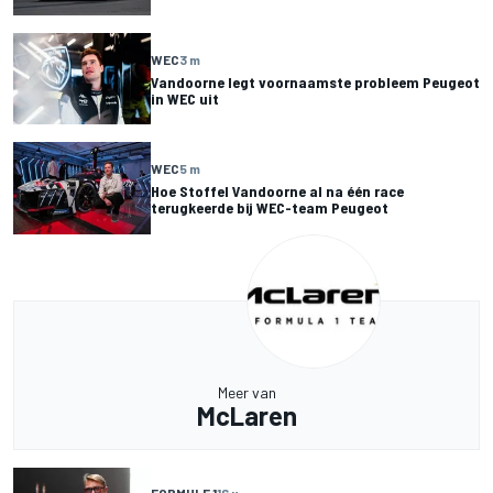
WEC
3 m
Vandoorne legt voornaamste probleem Peugeot
in WEC uit
WEC
5 m
Hoe Stoffel Vandoorne al na één race
terugkeerde bij WEC-team Peugeot
Meer van
McLaren