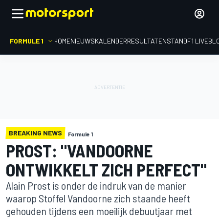
FORMULE 1
HOME
NIEUWS
KALENDER
RESULTATEN
STAND
F1 LIVEBL
BREAKING NEWS
Formule 1
PROST: "VANDOORNE
ONTWIKKELT ZICH PERFECT"
Alain Prost is onder de indruk van de manier
waarop Stoffel Vandoorne zich staande heeft
gehouden tijdens een moeilijk debuutjaar met