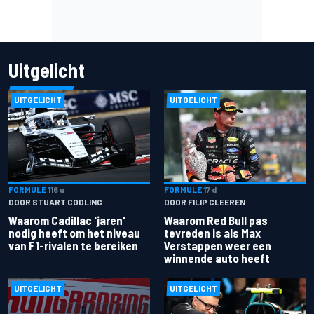
Uitgelicht
UITGELICHT
UITGELICHT
FORMULE 1
16 u
FORMULE 1
7 d
DOOR STUART CODLING
DOOR FILIP CLEEREN
Waarom Cadillac 'jaren'
Waarom Red Bull pas
nodig heeft om het niveau
tevreden is als Max
van F1-rivalen te bereiken
Verstappen weer een
winnende auto heeft
UITGELICHT
UITGELICHT