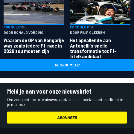
FORMULE 1
8 d
FORMULE 1
11 d
DOOR RONALD VORDING
DOOR FILIP CLEEREN
Waarom de GP van Hongarije
Het opvallende aan
was zoals iedere F1-race in
Antonelli's snelle
2026 zou moeten zijn
transformatie tot F1-
titelkandidaat
BEKIJK MEER
Meld je aan voor onze nieuwsbrief
Ontvang het laatste nieuws, updates en speciale acties direct in
je mailbox.
ABONNEER