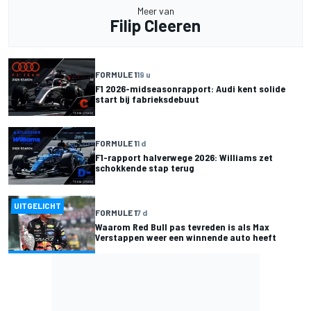
Meer van
Filip Cleeren
FORMULE 1
19 u
F1 2026-midseasonrapport: Audi kent solide
start bij fabrieksdebuut
FORMULE 1
1 d
F1-rapport halverwege 2026: Williams zet
schokkende stap terug
UITGELICHT
FORMULE 1
7 d
Waarom Red Bull pas tevreden is als Max
Verstappen weer een winnende auto heeft