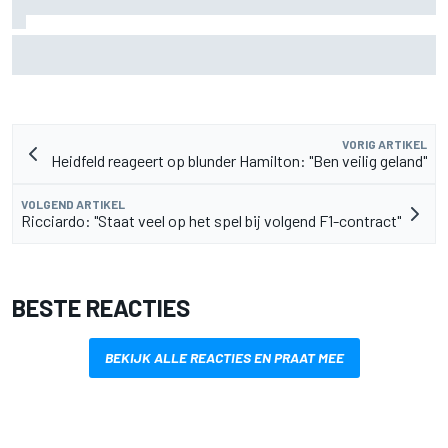
Door 20 coureurs gesigneerde F1-helm levert
recordbedrag op voor goed doel
VORIG ARTIKEL
Heidfeld reageert op blunder Hamilton: "Ben veilig geland"
VOLGEND ARTIKEL
Ricciardo: "Staat veel op het spel bij volgend F1-contract"
BESTE REACTIES
BEKIJK ALLE REACTIES EN PRAAT MEE