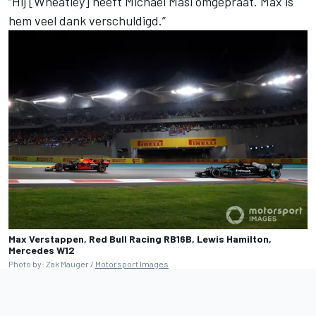
“Hij [Wheatley] heeft Michael Masi omgepraat. Max is
hem veel dank verschuldigd.”
Max Verstappen, Red Bull Racing RB16B, Lewis Hamilton,
Mercedes W12
Photo by: Zak Mauger /
Motorsport Images