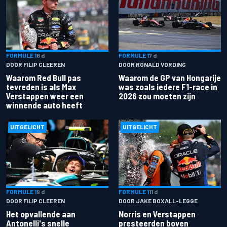
FORMULE 1
6 d
FORMULE 1
7 d
DOOR FILIP CLEEREN
DOOR RONALD VORDING
Waarom Red Bull pas
Waarom de GP van Hongarije
tevreden is als Max
was zoals iedere F1-race in
Verstappen weer een
2026 zou moeten zijn
winnende auto heeft
UITGELICHT
UITGELICHT
FORMULE 1
9 d
FORMULE 1
11 d
DOOR FILIP CLEEREN
DOOR JAKE BOXALL-LEGGE
Het opvallende aan
Norris en Verstappen
Antonelli's snelle
presteerden boven