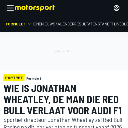
FORMULE 1
HOME
NIEUWS
KALENDER
RESULTATEN
STAND
F1 LIVEBL
PORTRET
Formule 1
WIE IS JONATHAN
WHEATLEY, DE MAN DIE RED
BULL VERLAAT VOOR AUDI F1
Sportief directeur Jonathan Wheatley zal Red Bull
Racing na dit jaar verlaten en fungeert vanaf 2026