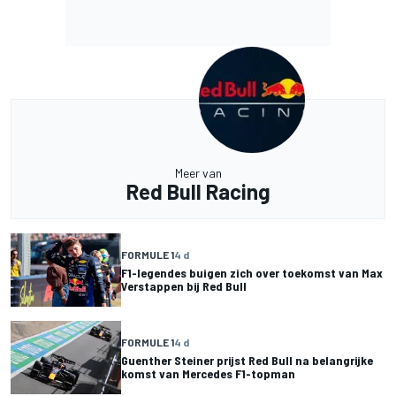
Meer van
Red Bull Racing
FORMULE 1
4 d
F1-legendes buigen zich over toekomst van Max
Verstappen bij Red Bull
FORMULE 1
4 d
Guenther Steiner prijst Red Bull na belangrijke
komst van Mercedes F1-topman