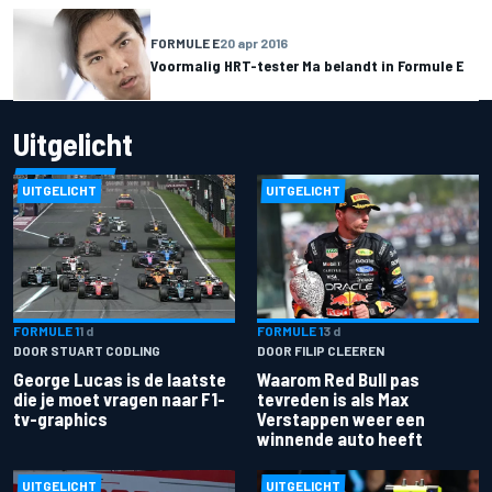
FORMULE E
20 apr 2016
Voormalig HRT-tester Ma belandt in Formule E
Uitgelicht
UITGELICHT
UITGELICHT
FORMULE 1
1 d
FORMULE 1
3 d
DOOR STUART CODLING
DOOR FILIP CLEEREN
George Lucas is de laatste
Waarom Red Bull pas
die je moet vragen naar F1-
tevreden is als Max
tv-graphics
Verstappen weer een
winnende auto heeft
UITGELICHT
UITGELICHT