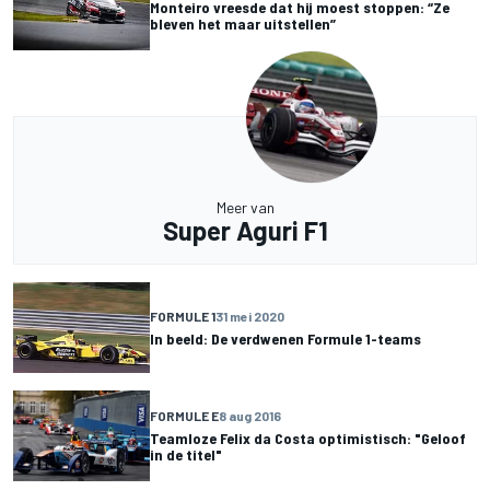
Monteiro vreesde dat hij moest stoppen: “Ze
bleven het maar uitstellen”
Meer van
Super Aguri F1
FORMULE 1
31 mei 2020
In beeld: De verdwenen Formule 1-teams
FORMULE E
8 aug 2016
Teamloze Felix da Costa optimistisch: "Geloof
in de titel"