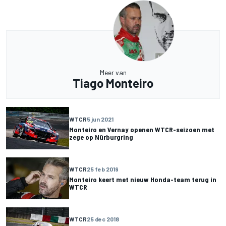
Meer van
Tiago Monteiro
WTCR
5 jun 2021
Monteiro en Vernay openen WTCR-seizoen met
zege op Nürburgring
WTCR
25 feb 2019
Monteiro keert met nieuw Honda-team terug in
WTCR
WTCR
25 dec 2018