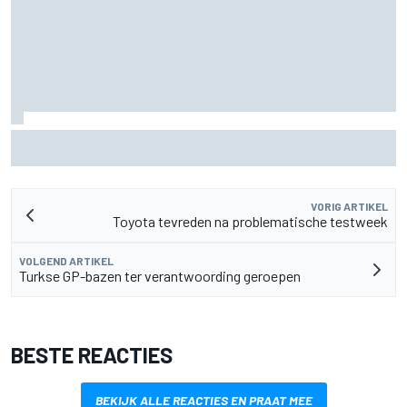
De nieuwigheid van Cadillac is eraf, maar dat is juist een
compliment
VORIG ARTIKEL
Toyota tevreden na problematische testweek
VOLGEND ARTIKEL
Turkse GP-bazen ter verantwoording geroepen
BESTE REACTIES
BEKIJK ALLE REACTIES EN PRAAT MEE