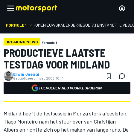
FORMULE 1
HOME
NIEUWS
KALENDER
RESULTATEN
STAND
F1 LIVEBL
BREAKING NEWS
Formule 1
PRODUCTIEVE LAATSTE
TESTDAG VOOR MIDLAND
Erwin Jaeggi
Gepubliceerd:
1 sep 2006, 10:14
TOEVOEGEN ALS VOORKEURSBRON
Midland heeft de testsessie in Monza sterk afgesloten.
Tiago Monteiro nam het stuur over van Christijan
Albers en richtte zich op het maken van lange runs. De