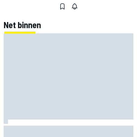
Net binnen
Mercedes houdt timing van upgrades voor rest F1-seizoen
2026 nauwlettend in de gaten