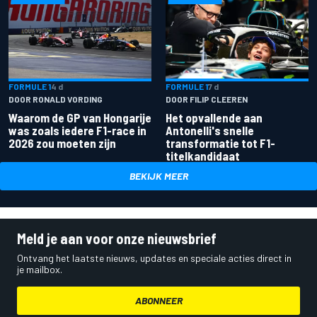
FORMULE 1
4 d
FORMULE 1
7 d
DOOR RONALD VORDING
DOOR FILIP CLEEREN
Waarom de GP van Hongarije
Het opvallende aan
was zoals iedere F1-race in
Antonelli's snelle
2026 zou moeten zijn
transformatie tot F1-
titelkandidaat
BEKIJK MEER
Meld je aan voor onze nieuwsbrief
Ontvang het laatste nieuws, updates en speciale acties direct in
je mailbox.
ABONNEER