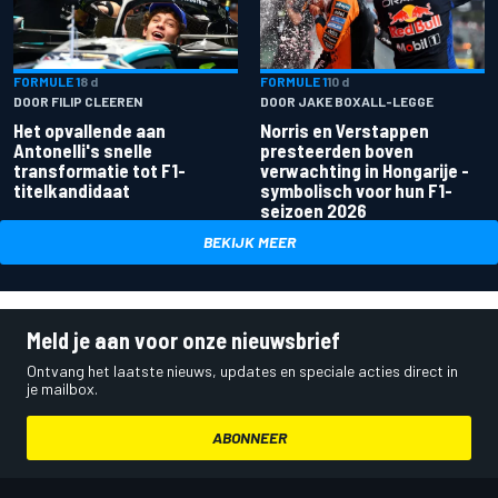
FORMULE 1
8 d
FORMULE 1
10 d
DOOR FILIP CLEEREN
DOOR JAKE BOXALL-LEGGE
Het opvallende aan
Norris en Verstappen
Antonelli's snelle
presteerden boven
transformatie tot F1-
verwachting in Hongarije -
titelkandidaat
symbolisch voor hun F1-
seizoen 2026
BEKIJK MEER
Meld je aan voor onze nieuwsbrief
Ontvang het laatste nieuws, updates en speciale acties direct in
je mailbox.
ABONNEER