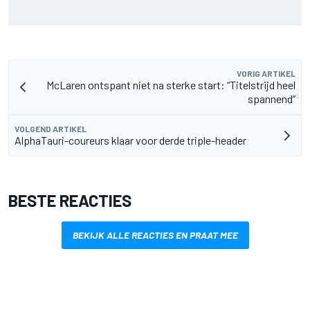
Pedro Acosta houdt hoop op eerste MotoGP-zege met KTM
VORIG ARTIKEL
McLaren ontspant niet na sterke start: “Titelstrijd heel
spannend”
VOLGEND ARTIKEL
AlphaTauri-coureurs klaar voor derde triple-header
BESTE REACTIES
BEKIJK ALLE REACTIES EN PRAAT MEE