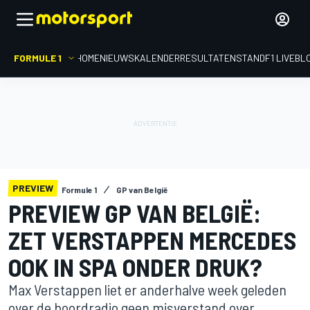
FORMULE 1
HOME
NIEUWS
KALENDER
RESULTATEN
STAND
F1 LIVEBL
PREVIEW
Formule 1
GP van België
PREVIEW GP VAN BELGIË:
ZET VERSTAPPEN MERCEDES
OOK IN SPA ONDER DRUK?
Max Verstappen liet er anderhalve week geleden
over de boordradio geen misverstand over