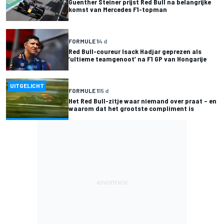
Guenther Steiner prijst Red Bull na belangrijke
komst van Mercedes F1-topman
FORMULE 1
4 d
Red Bull-coureur Isack Hadjar geprezen als
‘ultieme teamgenoot’ na F1 GP van Hongarije
UITGELICHT
FORMULE 1
15 d
Het Red Bull-zitje waar niemand over praat – en
waarom dat het grootste compliment is