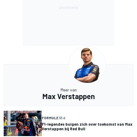
Meer van
Max Verstappen
FORMULE 1
3 d
F1-legendes buigen zich over toekomst van Max
Verstappen bij Red Bull