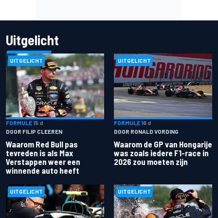
Uitgelicht
UITGELICHT
UITGELICHT
FORMULE 1
5 d
FORMULE 1
6 d
DOOR FILIP CLEEREN
DOOR RONALD VORDING
Waarom Red Bull pas
Waarom de GP van Hongarije
tevreden is als Max
was zoals iedere F1-race in
Verstappen weer een
2026 zou moeten zijn
winnende auto heeft
UITGELICHT
UITGELICHT