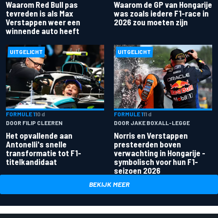
Waarom Red Bull pas
Waarom de GP van Hongarije
tevreden is als Max
was zoals iedere F1-race in
Verstappen weer een
2026 zou moeten zijn
winnende auto heeft
UITGELICHT
UITGELICHT
FORMULE 1
10 d
FORMULE 1
11 d
DOOR FILIP CLEEREN
DOOR JAKE BOXALL-LEGGE
Het opvallende aan
Norris en Verstappen
Antonelli's snelle
presteerden boven
transformatie tot F1-
verwachting in Hongarije -
titelkandidaat
symbolisch voor hun F1-
seizoen 2026
BEKIJK MEER