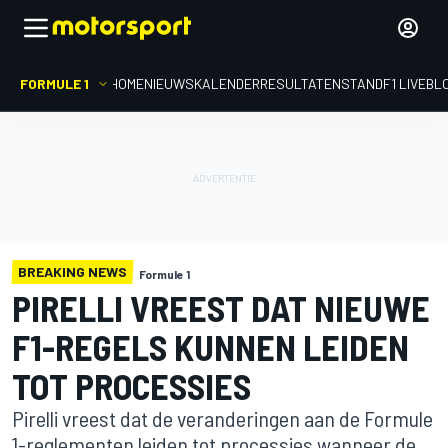
FORMULE 1
HOME
NIEUWS
KALENDER
RESULTATEN
STAND
F1 LIVEBL
BREAKING NEWS
Formule 1
PIRELLI VREEST DAT NIEUWE
F1-REGELS KUNNEN LEIDEN
TOT PROCESSIES
Pirelli vreest dat de veranderingen aan de Formule
1-reglementen leiden tot processies wanneer de