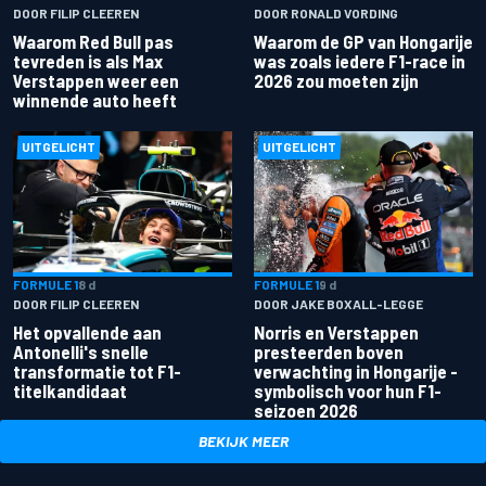
DOOR FILIP CLEEREN
DOOR RONALD VORDING
Waarom Red Bull pas
Waarom de GP van Hongarije
tevreden is als Max
was zoals iedere F1-race in
Verstappen weer een
2026 zou moeten zijn
winnende auto heeft
UITGELICHT
UITGELICHT
FORMULE 1
8 d
FORMULE 1
9 d
DOOR FILIP CLEEREN
DOOR JAKE BOXALL-LEGGE
Het opvallende aan
Norris en Verstappen
Antonelli's snelle
presteerden boven
transformatie tot F1-
verwachting in Hongarije -
titelkandidaat
symbolisch voor hun F1-
seizoen 2026
BEKIJK MEER