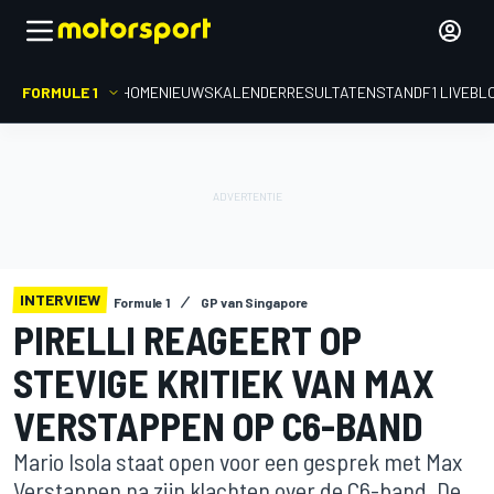
FORMULE 1
HOME
NIEUWS
KALENDER
RESULTATEN
STAND
F1 LIVEBL
INTERVIEW
Formule 1
GP van Singapore
PIRELLI REAGEERT OP
STEVIGE KRITIEK VAN MAX
VERSTAPPEN OP C6-BAND
Mario Isola staat open voor een gesprek met Max
Verstappen na zijn klachten over de C6-band. De