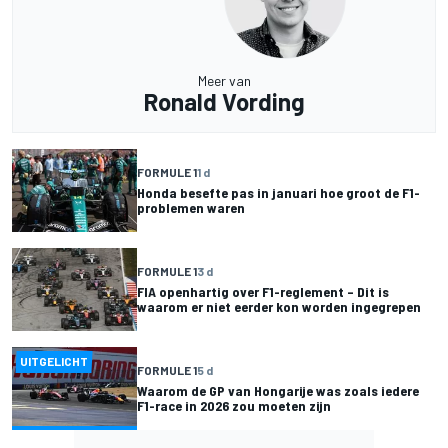
Meer van
Ronald Vording
FORMULE 1
1 d
Honda besefte pas in januari hoe groot de F1-
problemen waren
FORMULE 1
3 d
FIA openhartig over F1-reglement – Dit is
waarom er niet eerder kon worden ingegrepen
UITGELICHT
FORMULE 1
5 d
Waarom de GP van Hongarije was zoals iedere
F1-race in 2026 zou moeten zijn