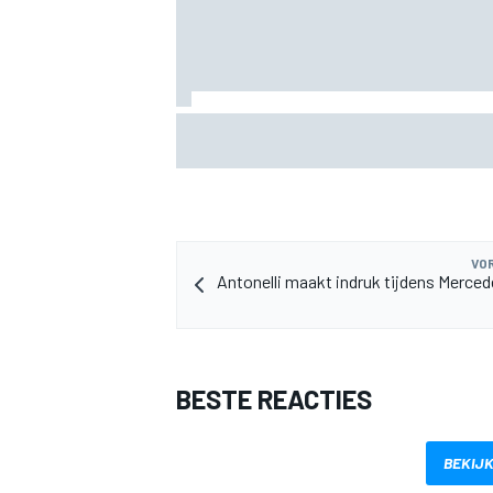
Marc Marquez over titelkansen: “Nog ee
MotoGP-titel verandert mijn leven niet”
MEER RACEKLASSEN
VOR
Antonelli maakt indruk tijdens Merced
BESTE REACTIES
BEKIJK