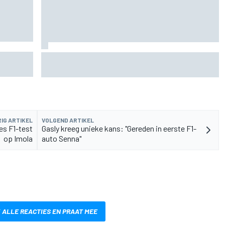
n
Valtteri Bottas boekt offroadsucces op de fiets
tijdens F1-zomerstop
IG ARTIKEL
VOLGEND ARTIKEL
es F1-test
Gasly kreeg unieke kans: "Gereden in eerste F1-
op Imola
auto Senna"
 ALLE REACTIES EN PRAAT MEE