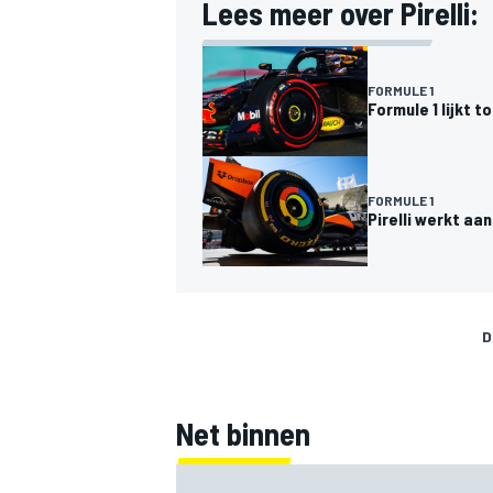
Lees meer over Pirelli:
FORMULE 1
Formule 1 lijkt t
FORMULE 1
Pirelli werkt a
D
Net binnen