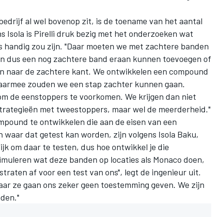
bedrijf al wel bovenop zit, is de toename van het aantal
s Isola is Pirelli druk bezig met het onderzoeken wat
s handig zou zijn. "Daar moeten we met zachtere banden
den dus een nog zachtere band eraan kunnen toevoegen of
en naar de zachtere kant. We ontwikkelen een compound
aarmee zouden we een stap zachter kunnen gaan.
m de eenstoppers te voorkomen. We krijgen dan niet
strategieën met tweestoppers, maar wel de meerderheid."
 compound te ontwikkelen die aan de eisen van een
n waar dat getest kan worden, zijn volgens Isola Baku,
jk om daar te testen, dus hoe ontwikkel je die
simuleren wat deze banden op locaties als Monaco doen,
raten af voor een test van ons", legt de ingenieur uit.
aar ze gaan ons zeker geen toestemming geven. We zijn
eden."