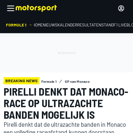
FORMULE 1
HOME
NIEUWS
KALENDER
RESULTATEN
STAND
F1 LIVEBL
BREAKING NEWS
Formule 1
GP van Monaco
PIRELLI DENKT DAT MONACO-
RACE OP ULTRAZACHTE
BANDEN MOGELIJK IS
Pirelli denkt dat de ultrazachte banden in Monaco
een volledige raceafstand kunnen doorstaan.