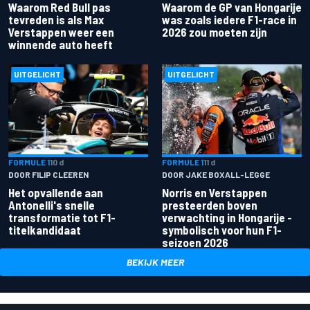
Waarom Red Bull pas
Waarom de GP van Hongarije
tevreden is als Max
was zoals iedere F1-race in
Verstappen weer een
2026 zou moeten zijn
winnende auto heeft
UITGELICHT
UITGELICHT
FORMULE 1
10 d
FORMULE 1
11 d
DOOR FILIP CLEEREN
DOOR JAKE BOXALL-LEGGE
Het opvallende aan
Norris en Verstappen
Antonelli's snelle
presteerden boven
transformatie tot F1-
verwachting in Hongarije -
titelkandidaat
symbolisch voor hun F1-
seizoen 2026
BEKIJK MEER