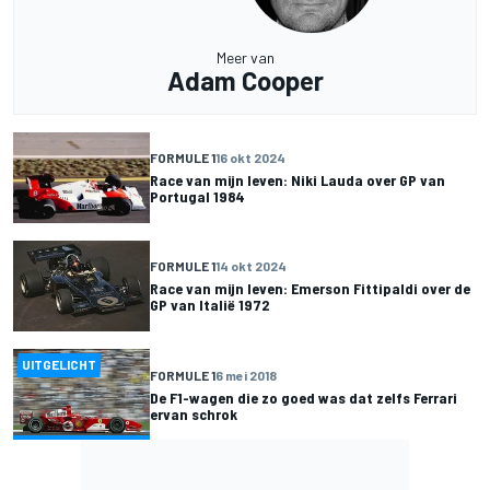
Meer van
Adam Cooper
FORMULE 1
16 okt 2024
Race van mijn leven: Niki Lauda over GP van
Portugal 1984
FORMULE 1
14 okt 2024
Race van mijn leven: Emerson Fittipaldi over de
GP van Italië 1972
UITGELICHT
FORMULE 1
6 mei 2018
De F1-wagen die zo goed was dat zelfs Ferrari
ervan schrok