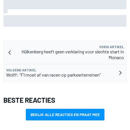
F2-talent Rafael Camara reageert op Haas F1-geruchten
voor 2027
VORIG ARTIKEL
Hülkenberg heeft geen verklaring voor slechte start in
Monaco
VOLGEND ARTIKEL
Wolff: “F1 moet af van racen op parkeerterreinen”
BESTE REACTIES
BEKIJK ALLE REACTIES EN PRAAT MEE