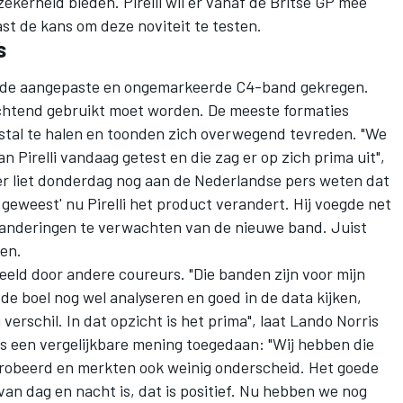
ekerheid bieden. Pirelli wil er vanaf de Britse GP mee
ast de kans om deze noviteit te testen.
s
n de aangepaste en ongemarkeerde C4-band gekregen.
chtend gebruikt moet worden. De meeste formaties
n stal te halen en toonden zich overwegend tevreden. "We
Pirelli vandaag getest en die zag er op zich prima uit",
r liet donderdag nog aan de Nederlandse pers weten
dat
s geweest' nu Pirelli het product verandert. Hij voegde net
randeringen te verwachten van de nieuwe band. Juist
pen.
ld door andere coureurs. "Die banden zijn voor mijn
 de boel nog wel analyseren en goed in de data kijken,
 verschil. In dat opzicht is het prima", laat Lando Norris
is een vergelijkbare mening toegedaan: "Wij hebben die
probeerd en merkten ook weinig onderscheid. Het goede
van dag en nacht is, dat is positief. Nu hebben we nog