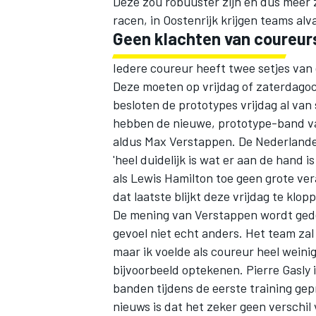
Deze zou robuuster zijn en dus meer z
racen, in Oostenrijk krijgen teams alv
Geen klachten van coureur
Iedere coureur heeft twee setjes va
Deze moeten op vrijdag of zaterdago
besloten de prototypes vrijdag al va
hebben de nieuwe, prototype-band van 
aldus Max Verstappen.
De Nederlande
'heel duidelijk is wat er aan de hand i
als Lewis Hamilton toe geen grote ve
dat laatste blijkt deze vrijdag te klop
De mening van Verstappen wordt gedee
gevoel niet echt anders. Het team zal
maar ik voelde als coureur heel weinig
bijvoorbeeld optekenen. Pierre Gasly 
banden tijdens de eerste training ge
nieuws is dat het zeker geen verschil 