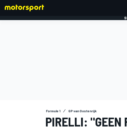
S
FORMULE 1
Formule 1
GP van Oostenrijk
PIRELLI: "GEEN