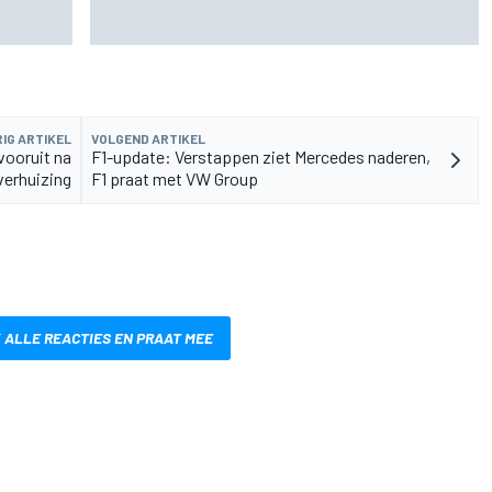
Glenfiddich-whisky
IG ARTIKEL
VOLGEND ARTIKEL
vooruit na
F1-update: Verstappen ziet Mercedes naderen,
verhuizing
F1 praat met VW Group
 ALLE REACTIES EN PRAAT MEE