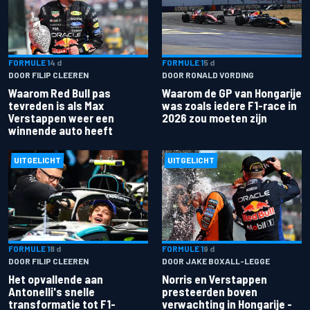
FORMULE 1
4 d
FORMULE 1
5 d
DOOR FILIP CLEEREN
DOOR RONALD VORDING
Waarom Red Bull pas
Waarom de GP van Hongarije
tevreden is als Max
was zoals iedere F1-race in
Verstappen weer een
2026 zou moeten zijn
winnende auto heeft
UITGELICHT
UITGELICHT
FORMULE 1
8 d
FORMULE 1
9 d
DOOR FILIP CLEEREN
DOOR JAKE BOXALL-LEGGE
Het opvallende aan
Norris en Verstappen
Antonelli's snelle
presteerden boven
transformatie tot F1-
verwachting in Hongarije -