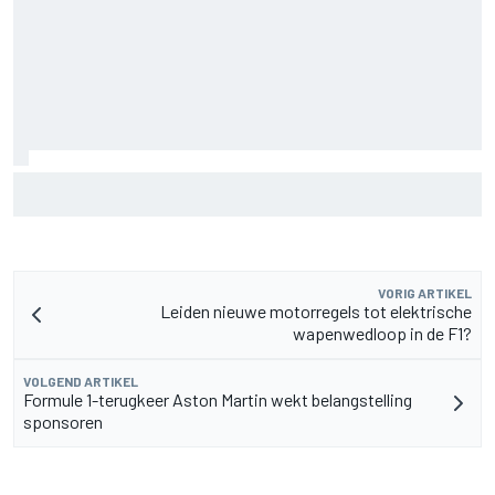
Waarom Aston Martin ondanks alles aantrekkelijk blijft op
de F1-rijdersmarkt
VORIG ARTIKEL
Leiden nieuwe motorregels tot elektrische
wapenwedloop in de F1?
VOLGEND ARTIKEL
Formule 1-terugkeer Aston Martin wekt belangstelling
sponsoren