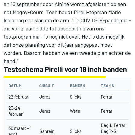
en 16 september door Alpine wordt afgesloten op een
nat Magny-Cours. Toch houdt Pirelli-topman Mario
Isola nog een slag om de arm. “De COVID-19-pandemie -
die vorig jaar leidde tot opschorting van ons
testprogramma - is nog niet over. Het is dus mogelijk
dat onze planning voor dit jaar aangepast moet
worden. Daarom hebben we een tweede plan achter de
hand.”
Testschema Pirelli voor 18 inch banden
DATUM
CIRCUIT
BANDEN
TEAMS
22 februari
Jerez
Slicks
Ferrari
23-24
Jerez
Wets
Ferrari
februari
Dag 1: Ferrari
30 maart - 1
Bahrein
Slicks
Dag 2-3:
april