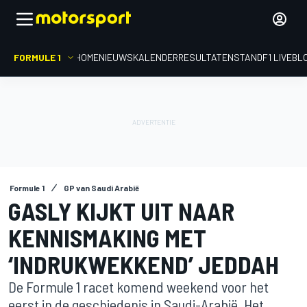
FORMULE 1
HOME
NIEUWS
KALENDER
RESULTATEN
STAND
F1 LIVEBL
Formule 1
GP van Saudi Arabië
GASLY KIJKT UIT NAAR
KENNISMAKING MET
‘INDRUKWEKKEND’ JEDDAH
De Formule 1 racet komend weekend voor het
eerst in de geschiedenis in Saudi-Arabië. Het