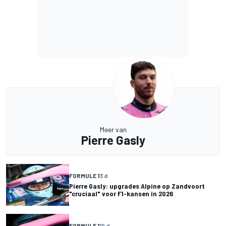
Meer van
Pierre Gasly
FORMULE 1
3 d
Pierre Gasly: upgrades Alpine op Zandvoort
"cruciaal" voor F1-kansen in 2026
FORMULE 1
19 d