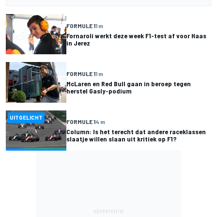
FORMULE 1
1 m
Fornaroli werkt deze week F1-test af voor Haas
in Jerez
FORMULE 1
1 m
McLaren en Red Bull gaan in beroep tegen
herstel Gasly-podium
UITGELICHT
FORMULE 1
4 m
Column: Is het terecht dat andere raceklassen
slaatje willen slaan uit kritiek op F1?