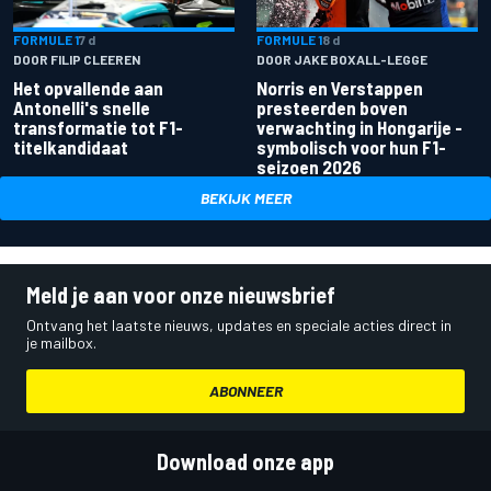
FORMULE 1
7 d
FORMULE 1
8 d
DOOR FILIP CLEEREN
DOOR JAKE BOXALL-LEGGE
Het opvallende aan
Norris en Verstappen
Antonelli's snelle
presteerden boven
transformatie tot F1-
verwachting in Hongarije -
titelkandidaat
symbolisch voor hun F1-
seizoen 2026
BEKIJK MEER
Meld je aan voor onze nieuwsbrief
Ontvang het laatste nieuws, updates en speciale acties direct in
je mailbox.
ABONNEER
Download onze app