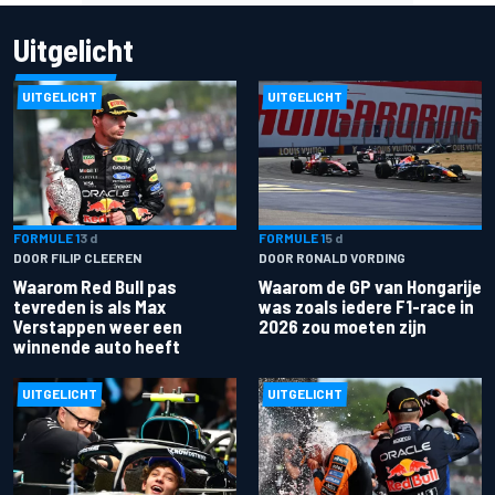
Uitgelicht
UITGELICHT
UITGELICHT
FORMULE 1
3 d
FORMULE 1
5 d
DOOR FILIP CLEEREN
DOOR RONALD VORDING
Waarom Red Bull pas
Waarom de GP van Hongarije
tevreden is als Max
was zoals iedere F1-race in
Verstappen weer een
2026 zou moeten zijn
winnende auto heeft
UITGELICHT
UITGELICHT