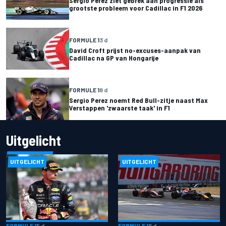
Sergio Perez ziet gebrek aan progressie als
grootste probleem voor Cadillac in F1 2026
FORMULE 1
3 d
David Croft prijst no-excuses-aanpak van
Cadillac na GP van Hongarije
FORMULE 1
8 d
Sergio Perez noemt Red Bull-zitje naast Max
Verstappen 'zwaarste taak' in F1
Uitgelicht
UITGELICHT
UITGELICHT
FORMULE 1
5 d
FORMULE 1
6 d