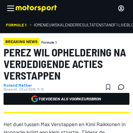
FORMULE 1
HOME
NIEUWS
KALENDER
RESULTATEN
STAND
F1 LIVEBL
BREAKING NEWS
Formule 1
PEREZ WIL OPHELDERING NA
VERDEDIGENDE ACTIES
VERSTAPPEN
Roland Mather
Bewerkt:
28 jul 2016, 11:15
TOEVOEGEN ALS VOORKEURSBRON
Het duel tussen Max Verstappen en Kimi Raikkonen in
Hongarije krijgt een klein staartje. Tijdens de