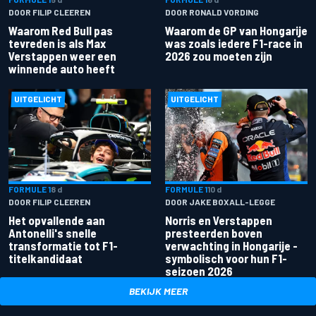
DOOR FILIP CLEEREN
DOOR RONALD VORDING
Waarom Red Bull pas
Waarom de GP van Hongarije
tevreden is als Max
was zoals iedere F1-race in
Verstappen weer een
2026 zou moeten zijn
winnende auto heeft
UITGELICHT
UITGELICHT
FORMULE 1
8 d
FORMULE 1
10 d
DOOR FILIP CLEEREN
DOOR JAKE BOXALL-LEGGE
Het opvallende aan
Norris en Verstappen
Antonelli's snelle
presteerden boven
transformatie tot F1-
verwachting in Hongarije -
titelkandidaat
symbolisch voor hun F1-
seizoen 2026
BEKIJK MEER