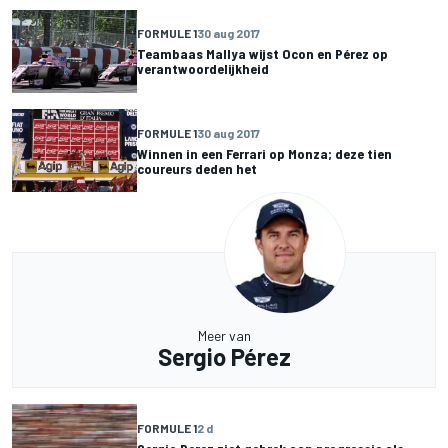
FORMULE 1
30 aug 2017
Teambaas Mallya wijst Ocon en Pérez op
verantwoordelijkheid
FORMULE 1
30 aug 2017
Winnen in een Ferrari op Monza; deze tien
coureurs deden het
Meer van
Sergio Pérez
FORMULE 1
2 d