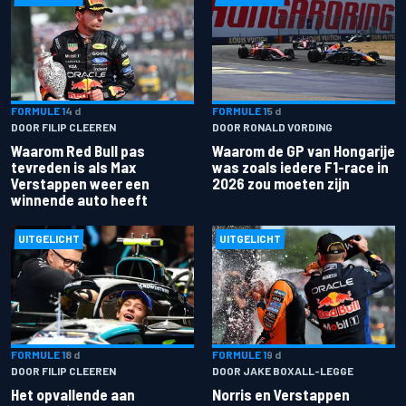
FORMULE 1
4 d
FORMULE 1
5 d
DOOR FILIP CLEEREN
DOOR RONALD VORDING
Waarom Red Bull pas
Waarom de GP van Hongarije
tevreden is als Max
was zoals iedere F1-race in
Verstappen weer een
2026 zou moeten zijn
winnende auto heeft
UITGELICHT
UITGELICHT
FORMULE 1
8 d
FORMULE 1
9 d
DOOR FILIP CLEEREN
DOOR JAKE BOXALL-LEGGE
Het opvallende aan
Norris en Verstappen