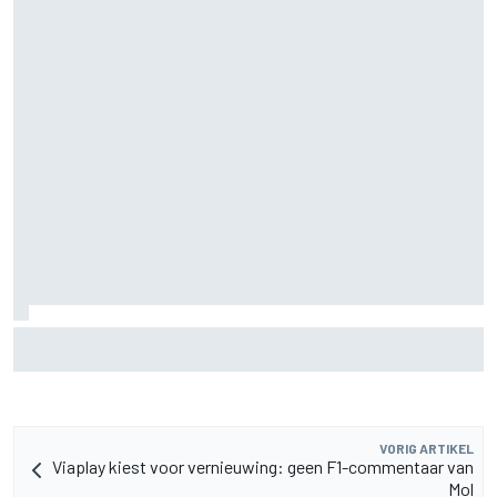
Fittipaldi: strijd tussen Antonelli en Russell is goed voor F1
VORIG ARTIKEL
Viaplay kiest voor vernieuwing: geen F1-commentaar van
Mol