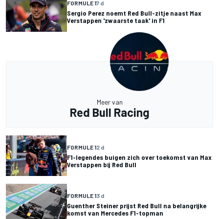
FORMULE 1
7 d
Sergio Perez noemt Red Bull-zitje naast Max
Verstappen 'zwaarste taak' in F1
Meer van
Red Bull Racing
FORMULE 1
2 d
F1-legendes buigen zich over toekomst van Max
Verstappen bij Red Bull
FORMULE 1
3 d
Guenther Steiner prijst Red Bull na belangrijke
komst van Mercedes F1-topman