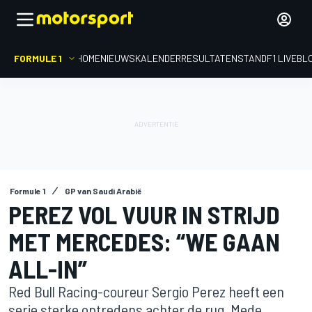
FORMULE 1
HOME
NIEUWS
KALENDER
RESULTATEN
STAND
F1 LIVEBL
Formule 1
GP van Saudi Arabië
PEREZ VOL VUUR IN STRIJD
MET MERCEDES: “WE GAAN
ALL-IN”
Red Bull Racing-coureur Sergio Perez heeft een
serie sterke optredens achter de rug. Mede