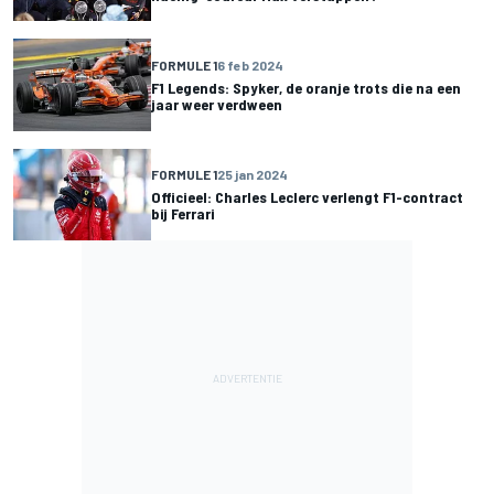
FORMULE 1
6 feb 2024
F1 Legends: Spyker, de oranje trots die na een
jaar weer verdween
FORMULE 1
25 jan 2024
Officieel: Charles Leclerc verlengt F1-contract
bij Ferrari