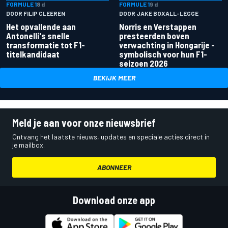
FORMULE 1
8 d
FORMULE 1
9 d
DOOR FILIP CLEEREN
DOOR JAKE BOXALL-LEGGE
Het opvallende aan
Norris en Verstappen
Antonelli's snelle
presteerden boven
transformatie tot F1-
verwachting in Hongarije -
titelkandidaat
symbolisch voor hun F1-
seizoen 2026
BEKIJK MEER
Meld je aan voor onze nieuwsbrief
Ontvang het laatste nieuws, updates en speciale acties direct in
je mailbox.
ABONNEER
Download onze app