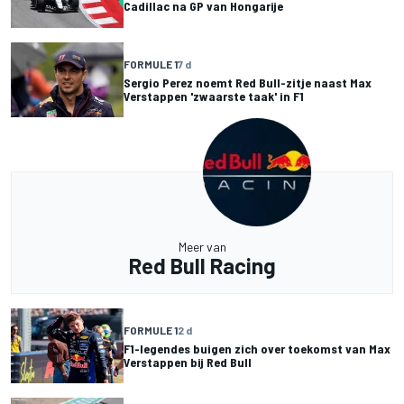
Cadillac na GP van Hongarije
FORMULE 1
7 d
Sergio Perez noemt Red Bull-zitje naast Max
Verstappen 'zwaarste taak' in F1
Meer van
Red Bull Racing
FORMULE 1
2 d
F1-legendes buigen zich over toekomst van Max
Verstappen bij Red Bull