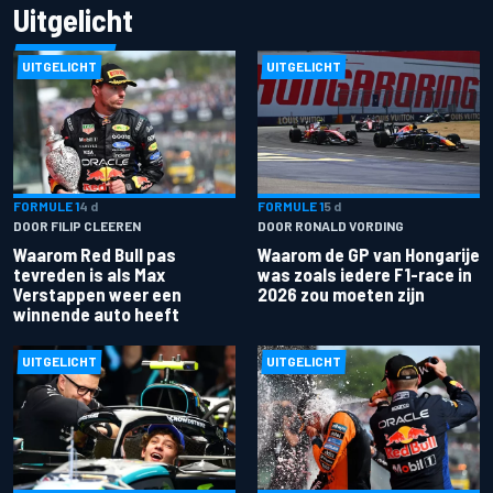
Uitgelicht
UITGELICHT
UITGELICHT
FORMULE 1
4 d
FORMULE 1
5 d
DOOR FILIP CLEEREN
DOOR RONALD VORDING
Waarom Red Bull pas
Waarom de GP van Hongarije
tevreden is als Max
was zoals iedere F1-race in
Verstappen weer een
2026 zou moeten zijn
winnende auto heeft
UITGELICHT
UITGELICHT