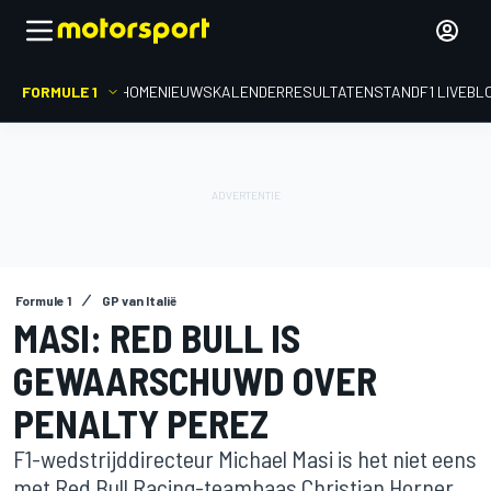
FORMULE 1
HOME
NIEUWS
KALENDER
RESULTATEN
STAND
F1 LIVEBL
Formule 1
GP van Italië
MASI: RED BULL IS
GEWAARSCHUWD OVER
PENALTY PEREZ
F1-wedstrijddirecteur Michael Masi is het niet eens
met Red Bull Racing-teambaas Christian Horner,