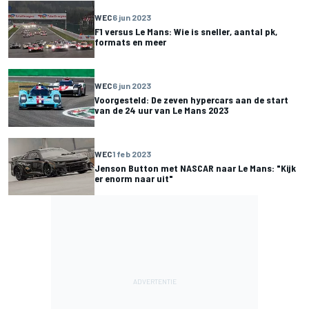
WEC
6 jun 2023
F1 versus Le Mans: Wie is sneller, aantal pk,
formats en meer
WEC
6 jun 2023
Voorgesteld: De zeven hypercars aan de start
van de 24 uur van Le Mans 2023
WEC
1 feb 2023
Jenson Button met NASCAR naar Le Mans: "Kijk
er enorm naar uit"