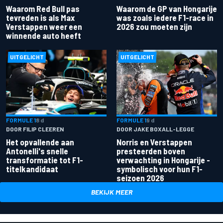
Waarom Red Bull pas
Waarom de GP van Hongarije
tevreden is als Max
was zoals iedere F1-race in
Verstappen weer een
2026 zou moeten zijn
winnende auto heeft
UITGELICHT
UITGELICHT
FORMULE 1
8 d
FORMULE 1
9 d
DOOR FILIP CLEEREN
DOOR JAKE BOXALL-LEGGE
Het opvallende aan
Norris en Verstappen
Antonelli's snelle
presteerden boven
transformatie tot F1-
verwachting in Hongarije -
titelkandidaat
symbolisch voor hun F1-
seizoen 2026
BEKIJK MEER