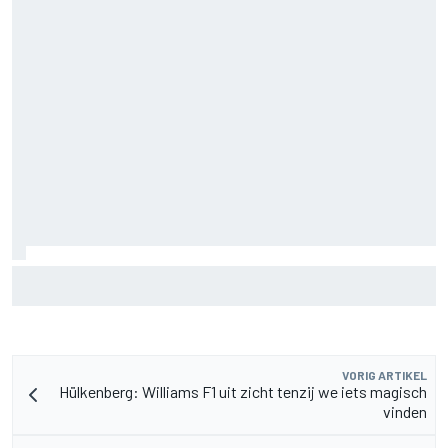
Aston Martin onthult nieuwe limited-edition Glenfiddich-
whisky
VORIG ARTIKEL
Hülkenberg: Williams F1 uit zicht tenzij we iets magisch
vinden