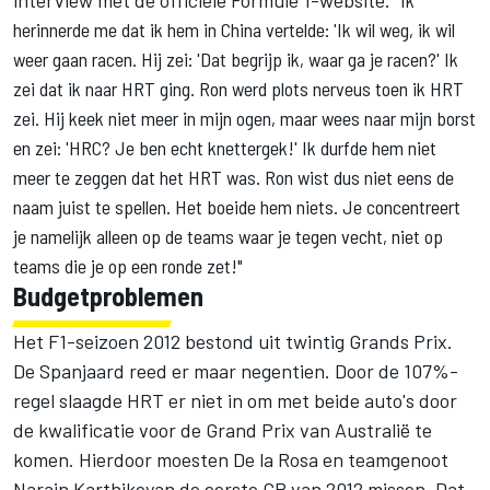
herinnerde me dat ik hem in China vertelde: 'Ik wil weg, ik wil
weer gaan racen. Hij zei: 'Dat begrijp ik, waar ga je racen?' Ik
zei dat ik naar HRT ging. Ron werd plots nerveus toen ik HRT
zei. Hij keek niet meer in mijn ogen, maar wees naar mijn borst
en zei: 'HRC? Je ben echt knettergek!' Ik durfde hem niet
meer te zeggen dat het HRT was. Ron wist dus niet eens de
naam juist te spellen. Het boeide hem niets. Je concentreert
je namelijk alleen op de teams waar je tegen vecht, niet op
teams die je op een ronde zet!"
Budgetproblemen
Het F1-seizoen 2012 bestond uit twintig Grands Prix.
De Spanjaard reed er maar negentien. Door de 107%-
regel slaagde HRT er niet in om met beide auto's door
de kwalificatie voor de Grand Prix van Australië te
komen. Hierdoor moesten De la Rosa en teamgenoot
Narain Karthikeyan
de eerste GP van 2012 missen. Dat