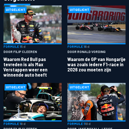
UITGELICHT
UITGELICHT
FORMULE 1
5 d
FORMULE 1
6 d
DOOR FILIP CLEEREN
DOOR RONALD VORDING
Waarom Red Bull pas
Waarom de GP van Hongarije
tevreden is als Max
was zoals iedere F1-race in
Verstappen weer een
2026 zou moeten zijn
winnende auto heeft
UITGELICHT
UITGELICHT
FORMULE 1
9 d
FORMULE 1
10 d
DOOR FILIP CLEEREN
DOOR JAKE BOXALL-LEGGE