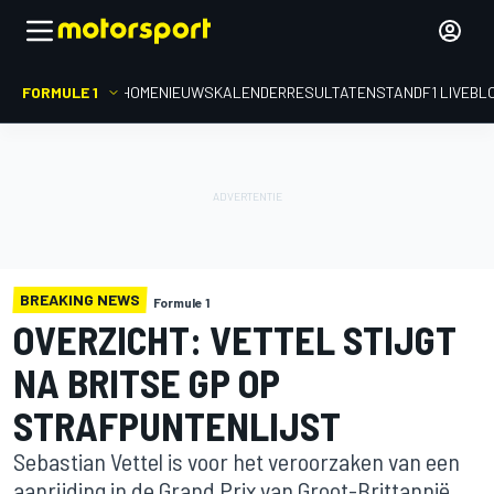
FORMULE 1
HOME
NIEUWS
KALENDER
RESULTATEN
STAND
F1 LIVEBL
BREAKING NEWS
Formule 1
OVERZICHT: VETTEL STIJGT
NA BRITSE GP OP
STRAFPUNTENLIJST
Sebastian Vettel is voor het veroorzaken van een
aanrijding in de Grand Prix van Groot-Brittannië