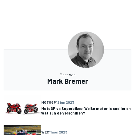
Meer van
Mark Bremer
MOTOGP
12 jun 2023
MotoGP vs Superbikes: Welke motor is sneller en
wat zijn de verschillen?
WEC
11 mei 2023