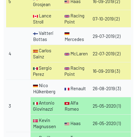
5
Haas
16-09-2019 (2)
Grosjean
Lance
Racing
07-10-2019 (2)
Stroll
Point
Valtteri
29-07-2019 (2)
Bottas
Mercedes
Carlos
4
McLaren
22-07-2019 (2)
Sainz
Sergio
Racing
16-09-2019 (3)
Perez
Point
Nico
Renault
26-08-2019 (3)
Hülkenberg
Antonio
Alfa
3
25-05-2020 (1)
Giovinazzi
Romeo
Kevin
Haas
26-05-2020 (1)
Magnussen