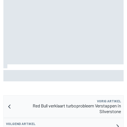
FIA onthult ambitieus doel: F1-auto's moeten nog 80 kilo
lichter
VORIG ARTIKEL
Red Bull verklaart turboprobleem Verstappen in
Silverstone
VOLGEND ARTIKEL