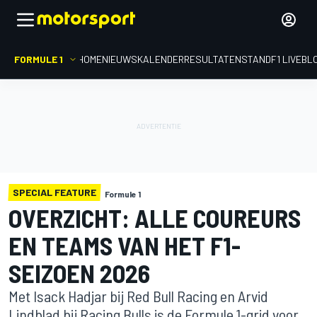
FORMULE 1
HOME
NIEUWS
KALENDER
RESULTATEN
STAND
F1 LIVEBL
SPECIAL FEATURE
Formule 1
OVERZICHT: ALLE COUREURS
EN TEAMS VAN HET F1-
SEIZOEN 2026
Met Isack Hadjar bij Red Bull Racing en Arvid
Lindblad bij Racing Bulls is de Formule 1-grid voor