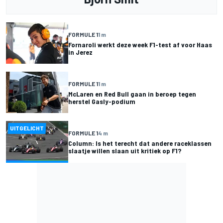
FORMULE 1
1 m
Fornaroli werkt deze week F1-test af voor Haas
in Jerez
FORMULE 1
1 m
McLaren en Red Bull gaan in beroep tegen
herstel Gasly-podium
UITGELICHT
FORMULE 1
4 m
Column: Is het terecht dat andere raceklassen
slaatje willen slaan uit kritiek op F1?