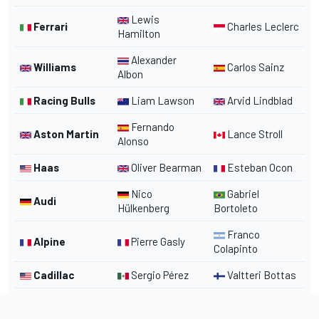
Lewis
Ferrari
Charles Leclerc
Hamilton
Alexander
Williams
Carlos Sainz
Albon
Racing Bulls
Liam Lawson
Arvid Lindblad
Fernando
Aston Martin
Lance Stroll
Alonso
Haas
Oliver Bearman
Esteban Ocon
Nico
Gabriel
Audi
Hülkenberg
Bortoleto
Franco
Alpine
Pierre Gasly
Colapinto
Cadillac
Sergio Pérez
Valtteri Bottas