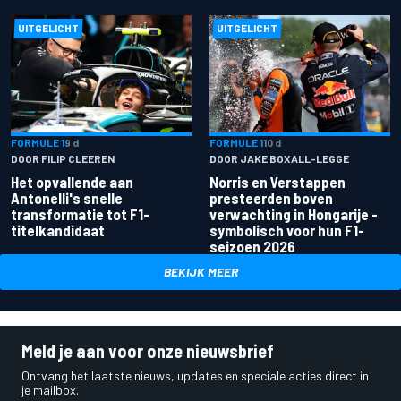
UITGELICHT
UITGELICHT
FORMULE 1
9 d
FORMULE 1
10 d
DOOR FILIP CLEEREN
DOOR JAKE BOXALL-LEGGE
Het opvallende aan
Norris en Verstappen
Antonelli's snelle
presteerden boven
transformatie tot F1-
verwachting in Hongarije -
titelkandidaat
symbolisch voor hun F1-
seizoen 2026
BEKIJK MEER
Meld je aan voor onze nieuwsbrief
Ontvang het laatste nieuws, updates en speciale acties direct in
je mailbox.