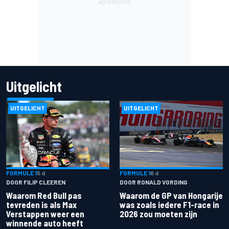
Uitgelicht
UITGELICHT
UITGELICHT
FORMULE 1
5 d
FORMULE 1
6 d
DOOR FILIP CLEEREN
DOOR RONALD VORDING
Waarom Red Bull pas
Waarom de GP van Hongarije
tevreden is als Max
was zoals iedere F1-race in
Verstappen weer een
2026 zou moeten zijn
winnende auto heeft