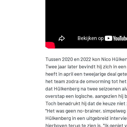
INDYCAR
Tussen 2020 en 2022 kon
Nico Hülke
Twee jaar later bevindt hij zich in ee
heeft in april een tweejarige deal get
het team zodra de omvorming tot het 
dat Hülkenberg na twee seizoenen alw
overstap een logische, aangezien hij 
Toch benadrukt hij dat de keuze niet
WEC
DTM
"Het was geen no-brainer, simpelweg o
Hülkenberg in een uitgebreid intervi
hierboven terug te zien is. "Ik genie