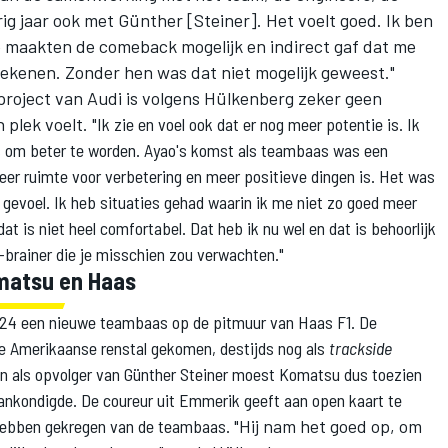
g jaar ook met Günther [Steiner]. Het voelt goed. Ik ben
 maakten de comeback mogelijk en indirect gaf dat me
ekenen. Zonder hen was dat niet mogelijk geweest."
roject van Audi is volgens Hülkenberg zeker geen
n plek voelt. "
Ik zie en voel ook dat er nog meer potentie is. Ik
as om beter te worden. Ayao's komst als teambaas was een
meer ruimte voor verbetering en meer positieve dingen is. Het was
gevoel. Ik heb situaties gehad waarin ik me niet zo goed meer
dat is niet heel comfortabel. Dat heb ik nu wel en dat is behoorlijk
-brainer die je misschien zou verwachten."
matsu en Haas
024 een nieuwe teambaas op de pitmuur van Haas F1. De
 de Amerikaanse renstal gekomen, destijds nog als
trackside
en als opvolger van Günther Steiner moest Komatsu dus toezien
 aankondigde. De coureur uit Emmerik geeft aan open kaart te
 hebben gekregen van de teambaas.
"Hij nam het goed op, om