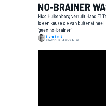
NO-BRAINER WA
Nico Hülkenberg verruilt Haas F1 T
is een keuze die van buitenaf heel 
'geen no-brainer'.
Bjorn Smit
Bewerkt:
18 jul 2024, 10:52
MOTOGP