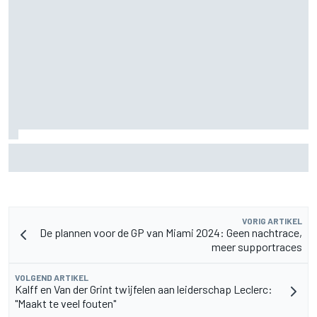
Hadjar spreekt van 'cultuurschok' na overstap van Racing
Bulls naar Red Bull
VORIG ARTIKEL
De plannen voor de GP van Miami 2024: Geen nachtrace,
meer supportraces
VOLGEND ARTIKEL
Kalff en Van der Grint twijfelen aan leiderschap Leclerc:
"Maakt te veel fouten"