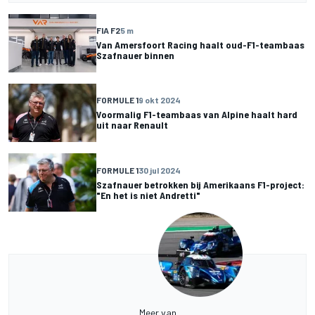
FIA F2
5 m
Van Amersfoort Racing haalt oud-F1-teambaas
Szafnauer binnen
FORMULE 1
9 okt 2024
Voormalig F1-teambaas van Alpine haalt hard
uit naar Renault
FORMULE 1
30 jul 2024
Szafnauer betrokken bij Amerikaans F1-project:
"En het is niet Andretti"
Meer van