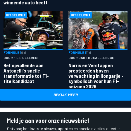
winnende auto heeft
UITGELICHT
UITGELICHT
FORMULE 1
9 d
FORMULE 1
11 d
DOOR FILIP CLEEREN
DOOR JAKE BOXALL-LEGGE
Het opvallende aan
Norris en Verstappen
Antonelli's snelle
presteerden boven
transformatie tot F1-
verwachting in Hongarije -
titelkandidaat
symbolisch voor hun F1-
seizoen 2026
BEKIJK MEER
Meld je aan voor onze nieuwsbrief
Ontvang het laatste nieuws, updates en speciale acties direct in