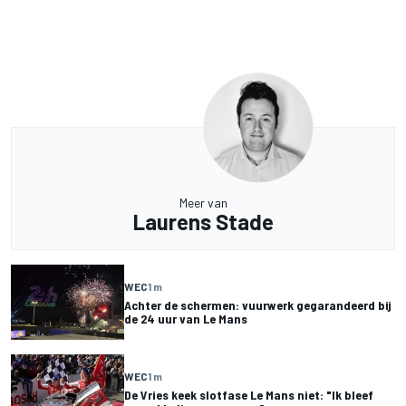
Meer van
Laurens Stade
WEC
1 m
Achter de schermen: vuurwerk gegarandeerd bij
de 24 uur van Le Mans
WEC
1 m
De Vries keek slotfase Le Mans niet: "Ik bleef