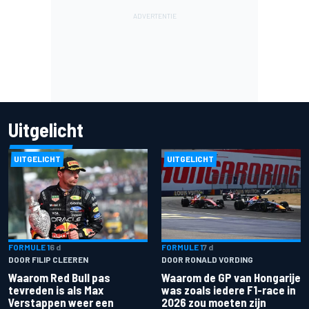
Uitgelicht
UITGELICHT
UITGELICHT
FORMULE 1
6 d
FORMULE 1
7 d
DOOR FILIP CLEEREN
DOOR RONALD VORDING
Waarom Red Bull pas
Waarom de GP van Hongarije
tevreden is als Max
was zoals iedere F1-race in
Verstappen weer een
2026 zou moeten zijn