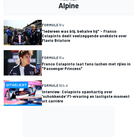
Alpine
FORMULE 1
1 u
"Iedereen was blij, behalve hij" – Franco
Colapinto deelt veelzeggende anekdote over
Flavio Briatore
FORMULE 1
1 u
Franco Colapinto laat fans lachen met rijles in
"Passenger Princess"
UITGELICHT
FORMULE 1
24 d
Interview: Colapinto openhartig over
'schokkende' F1-ervaring en lastigste moment
uit carrière