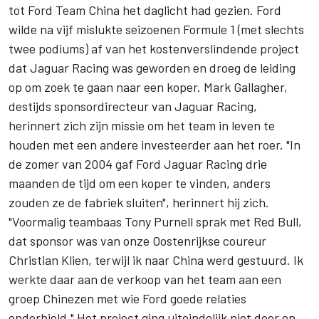
tot Ford Team China het daglicht had gezien. Ford
wilde na vijf mislukte seizoenen Formule 1 (met slechts
twee podiums) af van het kostenverslindende project
dat Jaguar Racing was geworden en droeg de leiding
op om zoek te gaan naar een koper. Mark Gallagher,
destijds sponsordirecteur van Jaguar Racing,
herinnert zich zijn missie om het team in leven te
houden met een andere investeerder aan het roer. "In
de zomer van 2004 gaf Ford Jaguar Racing drie
maanden de tijd om een koper te vinden, anders
zouden ze de fabriek sluiten", herinnert hij zich.
"Voormalig teambaas Tony Purnell sprak met Red Bull,
dat sponsor was van onze Oostenrijkse coureur
Christian Klien, terwijl ik naar China werd gestuurd. Ik
werkte daar aan de verkoop van het team aan een
groep Chinezen met wie Ford goede relaties
onderhield." Het project ging uiteindelijk niet door en