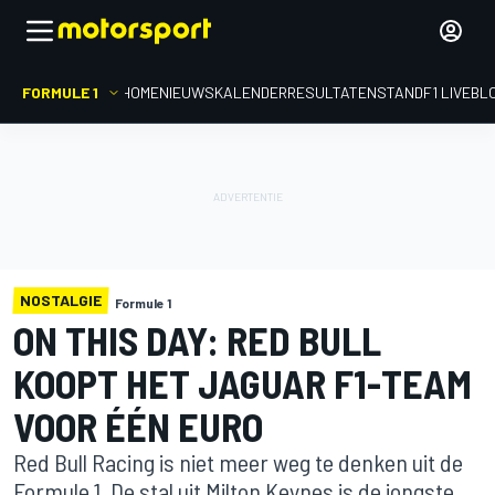
FORMULE 1
HOME
NIEUWS
KALENDER
RESULTATEN
STAND
F1 LIVEBL
NOSTALGIE
Formule 1
ON THIS DAY: RED BULL
KOOPT HET JAGUAR F1-TEAM
VOOR ÉÉN EURO
Red Bull Racing is niet meer weg te denken uit de
Formule 1. De stal uit Milton Keynes is de jongste