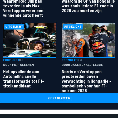
Waarom Red Bull pas
Waarom de GP van Hongarije
tevreden is als Max
was zoals iedere F1-race in
Verstappen weer een
2026 zou moeten zijn
winnende auto heeft
UITGELICHT
UITGELICHT
FORMULE 1
8 d
FORMULE 1
9 d
DOOR FILIP CLEEREN
DOOR JAKE BOXALL-LEGGE
Het opvallende aan
Norris en Verstappen
Antonelli's snelle
presteerden boven
transformatie tot F1-
verwachting in Hongarije -
titelkandidaat
symbolisch voor hun F1-
seizoen 2026
BEKIJK MEER