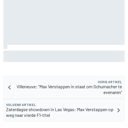
Aston Martin onthult nieuwe limited-edition Glenfiddich-
whisky
VORIG ARTIKEL
Villeneuve: “Max Verstappen in staat om Schumacher te
evenaren”
VOLGEND ARTIKEL
Zaterdagse showdown in Las Vegas: Max Verstappen op
weg naar vierde F1-titel