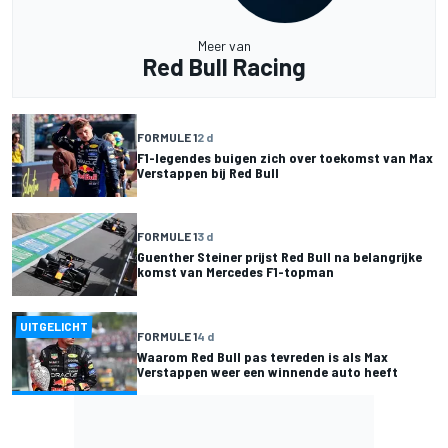
Meer van
Red Bull Racing
FORMULE 1
2 d
F1-legendes buigen zich over toekomst van Max
Verstappen bij Red Bull
FORMULE 1
3 d
Guenther Steiner prijst Red Bull na belangrijke
komst van Mercedes F1-topman
UITGELICHT
FORMULE 1
4 d
Waarom Red Bull pas tevreden is als Max
Verstappen weer een winnende auto heeft