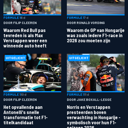
FORMULE 1
6 d
FORMULE 1
7 d
DOOR FILIP CLEEREN
DOOR RONALD VORDING
Waarom Red Bull pas
Waarom de GP van Hongarije
tevreden is als Max
was zoals iedere F1-race in
Verstappen weer een
2026 zou moeten zijn
winnende auto heeft
UITGELICHT
UITGELICHT
FORMULE 1
10 d
FORMULE 1
11 d
DOOR FILIP CLEEREN
DOOR JAKE BOXALL-LEGGE
Het opvallende aan
Norris en Verstappen
Antonelli's snelle
presteerden boven
transformatie tot F1-
verwachting in Hongarije -
titelkandidaat
symbolisch voor hun F1-
seizoen 2026