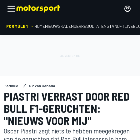
FORMULE 1
HOME
NIEUWS
KALENDER
RESULTATEN
STAND
F1 LIVEBL
Formule 1
GP van Canada
PIASTRI VERRAST DOOR RED
BULL F1-GERUCHTEN:
"NIEUWS VOOR MIJ"
Oscar Piastri zegt niets te hebben meegekregen
van de geruchten dat Red Bull interesse in hem