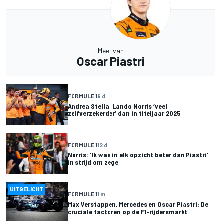
Meer van
Oscar Piastri
FORMULE 1
9 d
Andrea Stella: Lando Norris ‘veel
zelfverzekerder’ dan in titeljaar 2025
FORMULE 1
12 d
Norris: 'Ik was in elk opzicht beter dan Piastri'
in strijd om zege
UITGELICHT
FORMULE 1
1 m
Max Verstappen, Mercedes en Oscar Piastri: De
cruciale factoren op de F1-rijdersmarkt