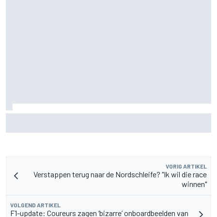
F2-talent Rafael Camara reageert op Haas F1-geruchten
voor 2027
VORIG ARTIKEL
Verstappen terug naar de Nordschleife? "Ik wil die race
winnen"
VOLGEND ARTIKEL
F1-update: Coureurs zagen ‘bizarre’ onboardbeelden van