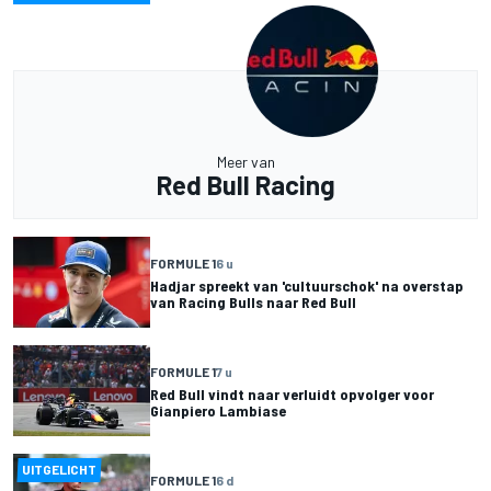
Meer van
Red Bull Racing
FORMULE 1
6 u
Hadjar spreekt van 'cultuurschok' na overstap
van Racing Bulls naar Red Bull
FORMULE 1
7 u
Red Bull vindt naar verluidt opvolger voor
Gianpiero Lambiase
UITGELICHT
FORMULE 1
6 d