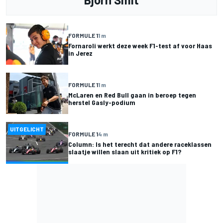
FORMULE 1
1 m
Fornaroli werkt deze week F1-test af voor Haas
in Jerez
FORMULE 1
1 m
McLaren en Red Bull gaan in beroep tegen
herstel Gasly-podium
UITGELICHT
FORMULE 1
4 m
Column: Is het terecht dat andere raceklassen
slaatje willen slaan uit kritiek op F1?