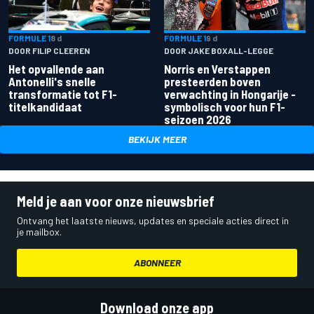
FORMULE 1
8 d
FORMULE 1
9 d
DOOR FILIP CLEEREN
DOOR JAKE BOXALL-LEGGE
Het opvallende aan
Norris en Verstappen
Antonelli's snelle
presteerden boven
transformatie tot F1-
verwachting in Hongarije -
titelkandidaat
symbolisch voor hun F1-
seizoen 2026
BEKIJK MEER
Meld je aan voor onze nieuwsbrief
Ontvang het laatste nieuws, updates en speciale acties direct in
je mailbox.
ABONNEER
Download onze app