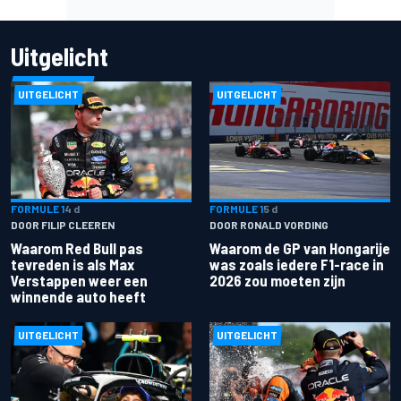
Uitgelicht
UITGELICHT
UITGELICHT
FORMULE 1
4 d
FORMULE 1
5 d
DOOR FILIP CLEEREN
DOOR RONALD VORDING
Waarom Red Bull pas
Waarom de GP van Hongarije
tevreden is als Max
was zoals iedere F1-race in
Verstappen weer een
2026 zou moeten zijn
winnende auto heeft
UITGELICHT
UITGELICHT