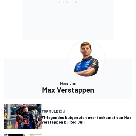
Meer van
Max Verstappen
FORMULE 1
2 d
F1-legendes buigen zich over toekomst van Max
Verstappen bij Red Bull