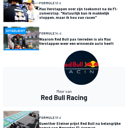
FORMULE 1
3 d
Max Verstappen over zijn toekomst na de F1-
zomerstop: "Natuurlijk kan ik makkelijk
stoppen, maar ik hou van racen"
UITGELICHT
FORMULE 1
4 d
Waarom Red Bull pas tevreden is als Max
Verstappen weer een winnende auto heeft
Meer van
Red Bull Racing
FORMULE 1
3 d
Guenther Steiner prijst Red Bull na belangrijke
komst van Mercedes F1-topman