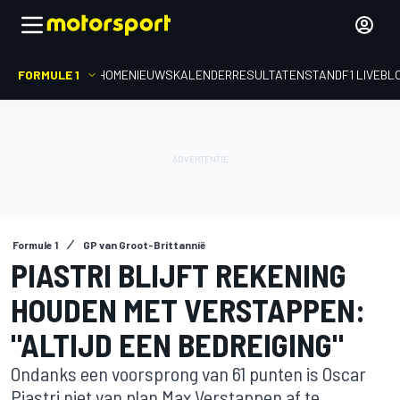
FORMULE 1
HOME
NIEUWS
KALENDER
RESULTATEN
STAND
F1 LIVEBL
Formule 1
GP van Groot-Brittannië
PIASTRI BLIJFT REKENING
HOUDEN MET VERSTAPPEN:
"ALTIJD EEN BEDREIGING"
Ondanks een voorsprong van 61 punten is Oscar
Piastri niet van plan Max Verstappen af te